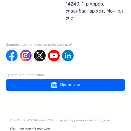
14240, 1-р хороо,
Улаанбаатар хот, Монгол
Улс
Биднийг сошиал сувгууд дээр дагаaрай
Промо код идэвхжүүлэх
Промо код
© 2018-2025 "М нэмэх" ХХК. Бүх эрх хуулиар хамгаалагдсан.
Үйлчилгээний нөхцөл