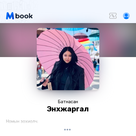
Батнасан
Энхжаргал
Номын зохиолч.