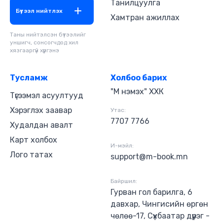
Танилцуулга
Бүтээл нийтлэх
Хамтран ажиллах
Таны нийтэлсэн бүтээлийг
уншигч, сонсогчдод хил
хязгааргүй хүргэнэ
Тусламж
Холбоо барих
"М нэмэх" ХХК
Түгээмэл асуултууд
Хэрэглэх заавар
Утас:
7707 7766
Худалдан авалт
Карт холбох
И-мэйл:
Лого татах
support@m-book.mn
Байршил:
Гурван гол барилга, 6
давхар, Чингисийн өргөн
чөлөө-17, Сүхбаатар дүүрэг -