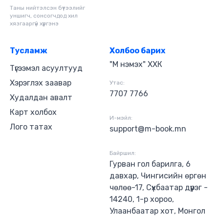
Таны нийтэлсэн бүтээлийг
уншигч, сонсогчдод хил
хязгааргүй хүргэнэ
Тусламж
Холбоо барих
"М нэмэх" ХХК
Түгээмэл асуултууд
Хэрэглэх заавар
Утас:
7707 7766
Худалдан авалт
Карт холбох
И-мэйл:
Лого татах
support@m-book.mn
Байршил:
Гурван гол барилга, 6
давхар, Чингисийн өргөн
чөлөө-17, Сүхбаатар дүүрэг -
14240, 1-р хороо,
Улаанбаатар хот, Монгол