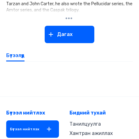
Tarzan and John Carter, he also wrote the Pellucidar series, the
Amtor series, and the Caspak trilogy.
Дагах
Бүтээлүүд
Бүтээл нийтлэх
Бидний тухай
Танилцуулга
Бүтээл нийтлэх
Хамтран ажиллах