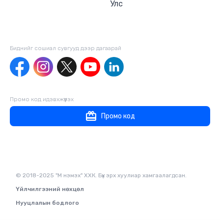
Улс
Биднийг сошиал сувгууд дээр дагаaрай
Промо код идэвхжүүлэх
Промо код
© 2018-2025 "М нэмэх" ХХК. Бүх эрх хуулиар хамгаалагдсан.
Үйлчилгээний нөхцөл
Нууцлалын бодлого