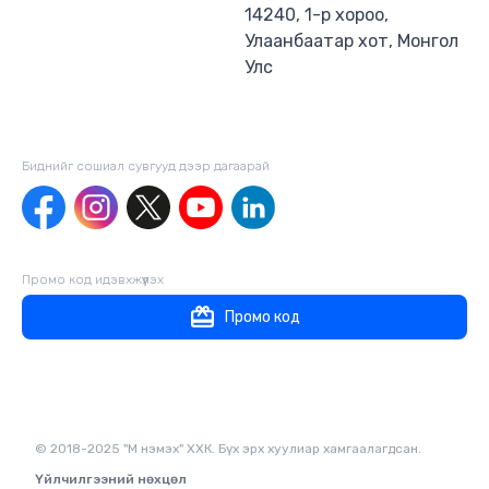
14240, 1-р хороо,
Улаанбаатар хот, Монгол
Улс
Биднийг сошиал сувгууд дээр дагаaрай
Промо код идэвхжүүлэх
Промо код
© 2018-2025 "М нэмэх" ХХК. Бүх эрх хуулиар хамгаалагдсан.
Үйлчилгээний нөхцөл