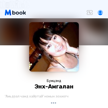
Бумцэнд
Энх-Амгалан
'Амьдрал чамд хайртай' номын зохиогч