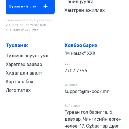
Танилцуулга
он.
Бүтээл нийтлэх
Хамтран ажиллах
Таны нийтэлсэн бүтээлийг
уншигч, сонсогчдод хил
хязгааргүй хүргэнэ
Тусламж
Холбоо барих
"М нэмэх" ХХК
Түгээмэл асуултууд
Хэрэглэх заавар
Утас:
7707 7766
Худалдан авалт
Карт холбох
И-мэйл:
Лого татах
support@m-book.mn
Байршил:
Гурван гол барилга, 6
давхар, Чингисийн өргөн
чөлөө-17, Сүхбаатар дүүрэг -