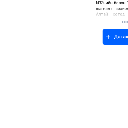
МЗЭ-ийн болон “
шагналт зохио
Алтай хотод т
Алтай аймгий
сумын уугуул.
танигдсан бүтэ
Дага
анги”, “Тусгай
зохиол.
“Улаан эрэг”, “
“Эрт нахиалс
“Давхар цагаан
олон ангит к
бичсэн нь
бүтээгдэж, ту
эфирээр нийт
“Өөхөнд хулдсан
анги”, “Арван дөр
“Ёж философи”
шууд ер
“Бямбасүрэнг
“Аранзал зө
дийлээгүй хай