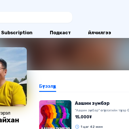
Subscription
Подкаст
Үйлчилгээ
Бүтээлүүд
Аашин зүмбэр
"Аашин зүмбэр" өгүүллэгийн түүвэр Өг
эрэл
Э.Алтангэрэл Найруулагч: Д.Ба
15,000₮
айхан
"МBOOK" студид бүтээв. Зохиогч
хуулиар хамгаалагдсан 2026 он
1 цаг 42 мин