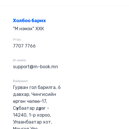
байсан болж
рх бүхий
од, хүмүүний
мшимгүй сайхан
Холбоо барих
элүүд эл тууж,
"М нэмэх" ХХК
 У.Мөнгөнцэцэг
энхорлоо
Утас:
ийн эрх
.
7707 7766
И-мэйл:
support@m-book.mn
Байршил:
Гурван гол барилга, 6
давхар, Чингисийн
өргөн чөлөө-17,
Сүхбаатар дүүрэг -
14240, 1-р хороо,
Улаанбаатар хот,
Монгол Улс