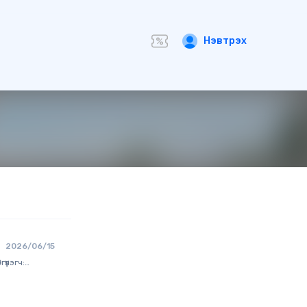
Нэвтрэх
2026/06/15
үүлэгч:
ярнэмэх
ийн эрх
.