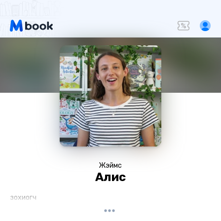
Жэймс
Алис
зохиогч