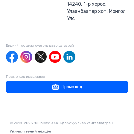
14240, 1-р хороо,
Улаанбаатар хот, Монгол
Улс
Биднийг сошиал сувгууд дээр дагаaрай
Промо код идэвхжүүлэх
Промо код
© 2018-2025 "М нэмэх" ХХК. Бүх эрх хуулиар хамгаалагдсан.
Үйлчилгээний нөхцөл