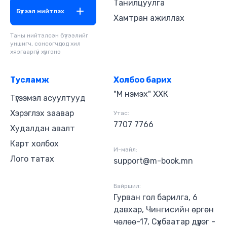
Танилцуулга
Бүтээл нийтлэх
Хамтран ажиллах
Таны нийтэлсэн бүтээлийг
уншигч, сонсогчдод хил
хязгааргүй хүргэнэ
Тусламж
Холбоо барих
"М нэмэх" ХХК
Түгээмэл асуултууд
Хэрэглэх заавар
Утас:
7707 7766
Худалдан авалт
Карт холбох
И-мэйл:
Лого татах
support@m-book.mn
Байршил:
Гурван гол барилга, 6
давхар, Чингисийн өргөн
чөлөө-17, Сүхбаатар дүүрэг -