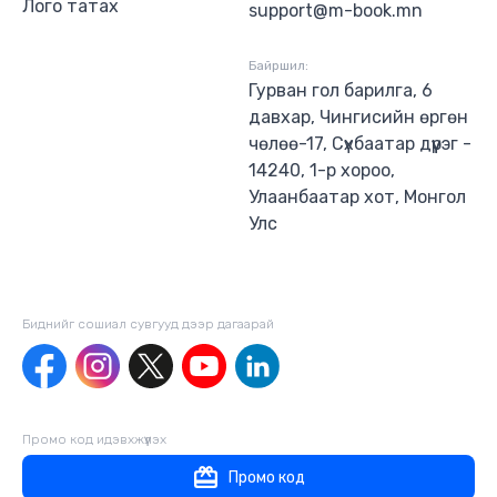
Лого татах
support@m-book.mn
Байршил:
Гурван гол барилга, 6
давхар, Чингисийн өргөн
чөлөө-17, Сүхбаатар дүүрэг -
14240, 1-р хороо,
Улаанбаатар хот, Монгол
Улс
Биднийг сошиал сувгууд дээр дагаaрай
Промо код идэвхжүүлэх
Промо код