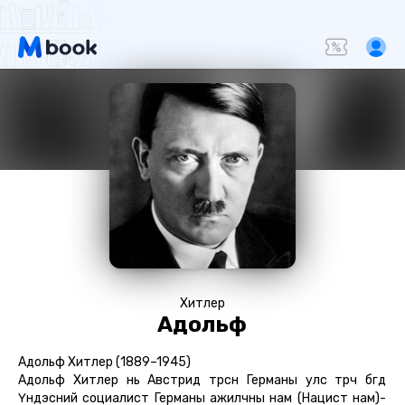
Хитлер
Адольф
Адольф Хитлер (1889–1945)
Адольф Хитлер нь Австрид төрсөн Германы улс төрч бөгөөд
Үндэсний социалист Германы ажилчны нам (Нацист нам)-