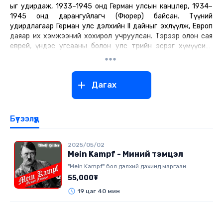
ыг удирдаж, 1933–1945 онд Герман улсын канцлер, 1934–
1945 онд дарангуйлагч (Фюрер) байсан. Түүний
удирдлагаар Герман улс дэлхийн II дайныг эхлүүлж, Европ
даяар их хэмжээний хохирол учруулсан. Тэрээр олон сая
еврей, үндэс угсааны болон улс төрийн эсрэг хүмүүсийг
хэлмэгдүүлсэн Холокост хэмээх аймшигт үймээн самууныг
зохион байгуулсан. 1945 онд дайнд ялагдах нь тодорхой
болсны дараа Хитлер амиа егүүтгэсэн.
Дагах
Бүтээлүүд
2025/05/02
Mein Kampf - Миний тэмцэл
"Mein Kampf" бол дэлхий дахинд маргаан
дагуулсан, XX зууны түүхийг өөрчилсөн нэгэн
55,000₮
үзэл суртлын ном юм. Нацист намын тэргүүн
19 цаг 40 мин
Адольф Хитлер 1923 онд төрийн эргэлт хийх
оролдлогынхоо улмаас шоронд хоригдож
байхдаа энэхүү бүтээлээ бичжээ. Тус ном нь түүний