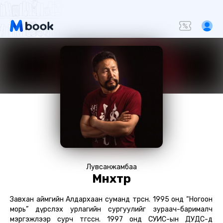
Лувсанжамбаа
Мөнхтөр
Завхан аймгийн Алдархаан суманд төрсөн. 1995 онд “Ногоон
морь” дүрслэх урлагийн сургуулийг зураач-барималч
мэргэжлээр сурч төгссөн. 1997 онд СУИС-ын ДУДС-д