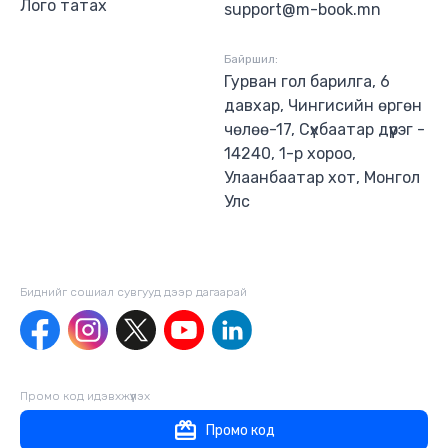
Лого татах
support@m-book.mn
Байршил:
Гурван гол барилга, 6
давхар, Чингисийн өргөн
чөлөө-17, Сүхбаатар дүүрэг -
14240, 1-р хороо,
Улаанбаатар хот, Монгол
Улс
Биднийг сошиал сувгууд дээр дагаaрай
Промо код идэвхжүүлэх
Промо код