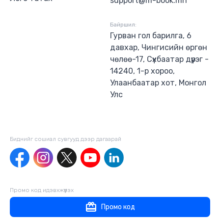
support@m-book.mn
Байршил:
Гурван гол барилга, 6
давхар, Чингисийн өргөн
чөлөө-17, Сүхбаатар дүүрэг -
14240, 1-р хороо,
Улаанбаатар хот, Монгол
Улс
Биднийг сошиал сувгууд дээр дагаaрай
Промо код идэвхжүүлэх
Промо код