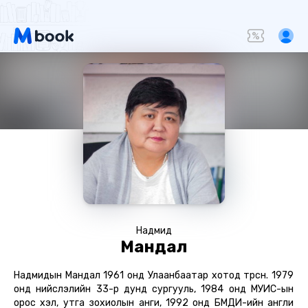
Надмид
Мандал
Надмидын Мандал 1961 онд Улаанбаатар хотод төрсөн. 1979
онд нийслэлийн 33-р дунд сургууль, 1984 онд МУИС-ын
орос хэл, утга зохиолын анги, 1992 онд БМДИ-ийн англи