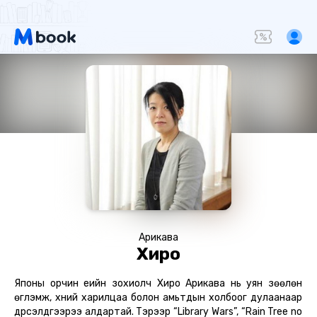
Арикава
Хиро
Японы орчин үеийн зохиолч Хиро Арикава нь уян зөөлөн
өгүүлэмж, хүний харилцаа болон амьтдын холбоог дулаанаар
дүрсэлдгээрээ алдартай. Тэрээр “Library Wars”, “Rain Tree no