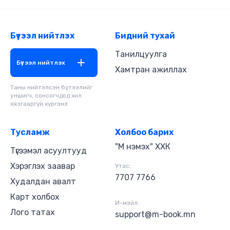
ажиглан өгүүлэх хэлбэр нь энэ түүхийг илүү өвөрмөц
болгоно. Өгүүлэгч: Б.Дархансүх Найруулагч:
Д.Баярнэмэх "МBOOK" студид бүтээв.
Бүтээл нийтлэх
Бидний тухай
Зохиогчийн эрх хуулиар хамгаалагдсан 2026 он.
Танилцуулга
Бүтээл нийтлэх
Хамтран ажиллах
Таны нийтэлсэн бүтээлийг
уншигч, сонсогчдод хил
хязгааргүй хүргэнэ
Тусламж
Холбоо барих
"М нэмэх" ХХК
Түгээмэл асуултууд
Хэрэглэх заавар
Утас:
7707 7766
Худалдан авалт
Карт холбох
И-мэйл:
Лого татах
support@m-book.mn