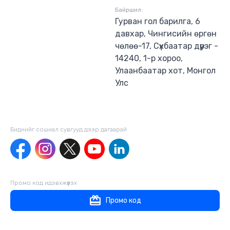
Байршил:
Гурван гол барилга, 6
давхар, Чингисийн өргөн
чөлөө-17, Сүхбаатар дүүрэг -
14240, 1-р хороо,
Улаанбаатар хот, Монгол
Улс
Биднийг сошиал сувгууд дээр дагаaрай
Промо код идэвхжүүлэх
Промо код