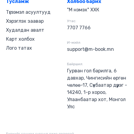
Тусламж
Холбоо барих
"М нэмэх" ХХК
Түгээмэл асуултууд
Хэрэглэх заавар
Утас:
7707 7766
Худалдан авалт
Карт холбох
И-мэйл:
Лого татах
support@m-book.mn
Байршил:
Гурван гол барилга, 6
давхар, Чингисийн өргөн
чөлөө-17, Сүхбаатар дүүрэг -
14240, 1-р хороо,
Улаанбаатар хот, Монгол
Улс
Биднийг сошиал сувгууд дээр дагаaрай