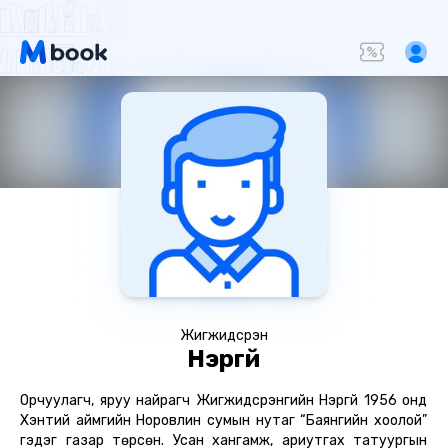
Жигжидсүрэн
Нэргүй
Орчуулагч, яруу найрагч Жигжидсүрэнгийн Нэргүй 1956 онд
Хэнтий аймгийн Норовлин сумын нутаг “Баянгийн хоолой”
гэдэг газар төрсөн. Усан хангамж, ариутгах татуургын