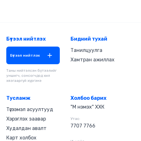
Жагдалын Лхагвын шилдэг өгүүллэгүүдээс
бүрдсэн "Яргуйн эрэлчин' цомгийг хүлээн авч
сонсоорой. -Эвэр - СТА Н.Ялалт -Таяг - МУАЖ
Г.Равдан -Дарцаг чамайг үүрд дурсана - СТА
Н.Ялалт -Шөнө дунд утас дуугарав - МУАЖ
Г.Равдан -Сүм хөх бүрд - СТА Н.Ялалт -Соронзон
Бүтээл нийтлэх
Бидний тухай
бичлэг - МУАЖ Г.Равдан Дууны найруулагч:
СТА Д.Сарантуяа
Танилцуулга
Бүтээл нийтлэх
Хамтран ажиллах
Таны нийтэлсэн бүтээлийг
уншигч, сонсогчдод хил
хязгааргүй хүргэнэ
Тусламж
Холбоо барих
"М нэмэх" ХХК
Түгээмэл асуултууд
Хэрэглэх заавар
Утас:
7707 7766
Худалдан авалт
Карт холбох