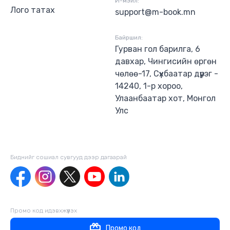
И-мэйл:
Лого татах
support@m-book.mn
Байршил:
Гурван гол барилга, 6
давхар, Чингисийн өргөн
чөлөө-17, Сүхбаатар дүүрэг -
14240, 1-р хороо,
Улаанбаатар хот, Монгол
Улс
Биднийг сошиал сувгууд дээр дагаaрай
Промо код идэвхжүүлэх
Промо код