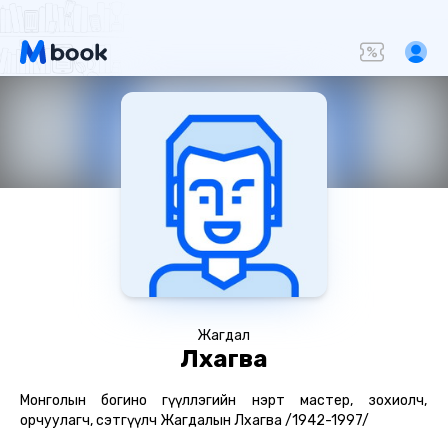
Жагдал
Лхагва
Монголын богино өгүүллэгийн нэрт мастер, зохиолч,
орчуулагч, сэтгүүлч Жагдалын Лхагва /1942-1997/