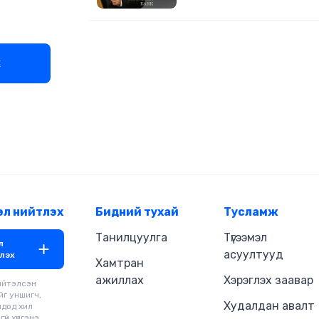
тус лекцэнд суурилан бичигдсэ
2008, 2009 оны санхүүгийн хямра
Холбооны нөөцийн банкийг тэрг
ажилласан түүний туршлага, авч 
х
арга хэмжээ нь зөвхөн банк, санх
салбарынхны анхаарлын төвд 
бусад салбар, олон нийтийн ан
ч татсаар байна. Өгүүлэгч: Т.Төр
Найруулагч: Д.Баярнэмэх "МBOO
бүтээв. Зохиогчийн эрх хуулиар
хамгаалагдсан 2020 он.
эл нийтлэх
Бидний тухай
Тусламж
Танилцуулга
Түгээмэл
л
асуултууд
лэх
Хамтран
ажиллах
Хэрэглэх заавар
ийтэлсэн
йг уншигч,
Худалдан авалт
чдод хил
үй хүргэнэ