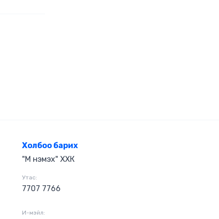
н ном юм.
лын үеэр
үүлж
хэрэгжүүлсэн
үүгийн
бус нийгмийн
хаарлыг одоо
болд
K" студид
Холбоо барих
"М нэмэх" ХХК
Утас:
7707 7766
И-мэйл: