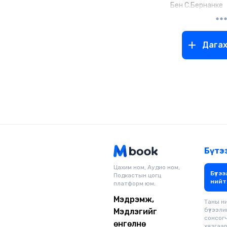
Бен С.Бернанке
Дага
Бүтэ
Цахим ном, Аудио ном,
Бүтээ
Подкастын цогц
нийт
платформ юм.
Мэдрэмж,
Таны н
бүтээли
Мэдлэгийг
сонсог
өнгөлнө
хязгаарг