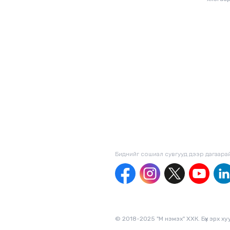
Биднийг сошиал сувгууд дээр дагаaра
© 2018-2025 "М нэмэх" ХХК. Бүх эрх х