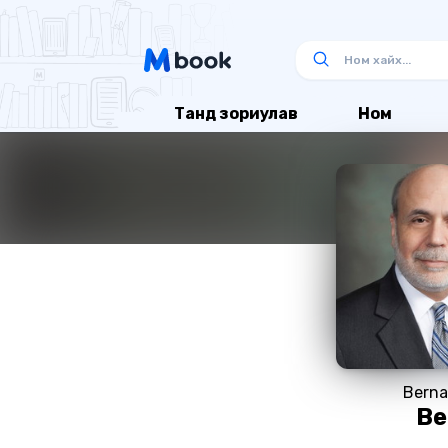
Танд зориулав
Ном
Berna
Be