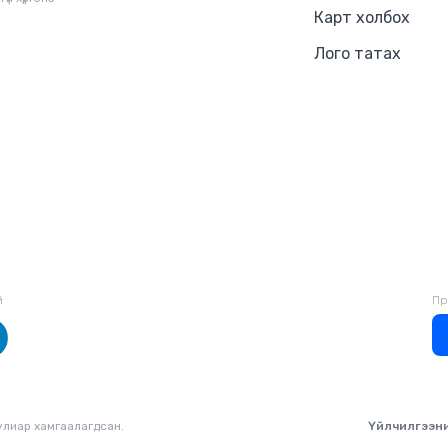
Карт холбох
Лого татах
й
Пр
уулиар хамгаалагдсан.
Үйлчилгээн