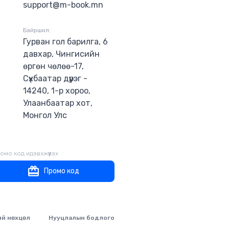
support@m-book.mn
Байршил:
Гурван гол барилга, 6
давхар, Чингисийн
өргөн чөлөө-17,
Сүхбаатар дүүрэг -
14240, 1-р хороо,
Улаанбаатар хот,
Монгол Улс
омо код идэвхжүүлэх
Промо код
ий нөхцөл
Нууцлалын бодлого