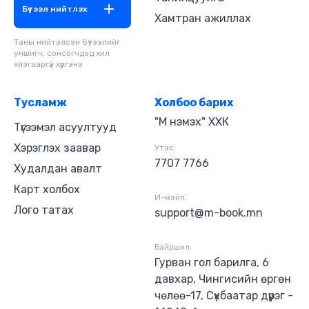
Бүтээл нийтлэх
Хамтран ажиллах
Таны нийтэлсэн бүтээлийг
уншигч, сонсогчдод хил
хязгааргүй хүргэнэ
Тусламж
Холбоо барих
"М нэмэх" ХХК
Түгээмэл асуултууд
Хэрэглэх заавар
Утас:
7707 7766
Худалдан авалт
Карт холбох
И-мэйл:
Лого татах
support@m-book.mn
Байршил:
Гурван гол барилга, 6
давхар, Чингисийн өргөн
чөлөө-17, Сүхбаатар дүүрэг -