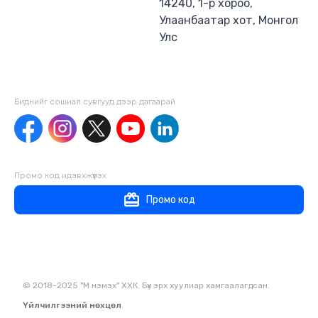
14240, 1-р хороо,
Улаанбаатар хот, Монгол
Улс
Биднийг сошиал сувгууд дээр дагаaрай
Промо код идэвхжүүлэх
Промо код
© 2018-2025 "М нэмэх" ХХК. Бүх эрх хуулиар хамгаалагдсан.
Үйлчилгээний нөхцөл