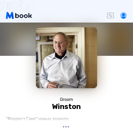
Groom
Winston
"Форрест Гамп" номын зохиолч