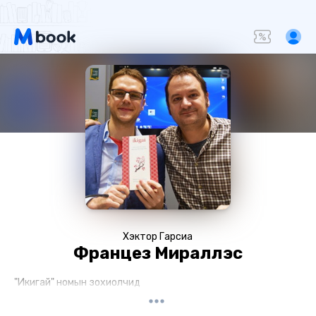
Хэктор Гарсиа
Францез Мираллэс
"Икигай" номын зохиолчид