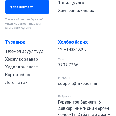
Икигай гэдэг үгийг шууд орчуулах боломжгүй ч
Танилцуулга
амьдрал гэсэн утгатай ики, үнэ цэн гэсэн
Бүтээл нийтлэх
Хамтран ажиллах
утгатай кай гэх үгнээс гаралтай. Икигай таны
үнэт зүйлс, хүсэл тэмүүллийн хооронд хаа нэгтээ
Таны нийтэлсэн бүтээлийг
оршдог бөгөөд амьдралын туршид таньтай хамт
уншигч, сонсогчдод хил
хувьсан өөрчлөгддөг. "Икигай арга" нь танд
хязгааргүй хүргэнэ
оршин буй шалтгаанаа илүү сайн ойлгоход туслах
хэд хэдэн аргыг заах болно. Өнгөрснөө
эргэцүүлэн бодож, одоо цагтаа байж, ирээдүйгээ
Тусламж
Холбоо барих
төсөөлж чадвал бид амьдралаа илүү сайн сайхан
"М нэмэх" ХХК
Түгээмэл асуултууд
болгож чадна!
Хэрэглэх заавар
Утас:
7707 7766
Худалдан авалт
Карт холбох
И-мэйл:
Лого татах
support@m-book.mn
Байршил:
Гурван гол барилга, 6
давхар, Чингисийн өргөн
чөлөө-17, Сүхбаатар дүүрэг -