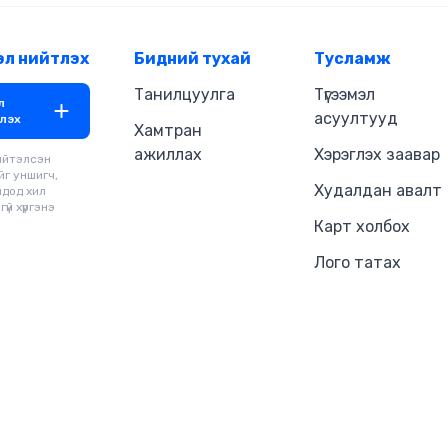
өөрийн суралцах арга барилаа 
эрчимтэйгээр хэлээ сайжруулж
дараар 100% тэтгэлэг авч АНУ-
эл нийтлэх
Бидний тухай
Тусламж
хамгаалж байсан түүхтэй.
Танилцуулга
Түгээмэл
л
асуултууд
лэх
Хамтран
ажиллах
Хэрэглэх заавар
ийтэлсэн
йг уншигч,
Худалдан авалт
чдод хил
үй хүргэнэ
Карт холбох
Лого татах