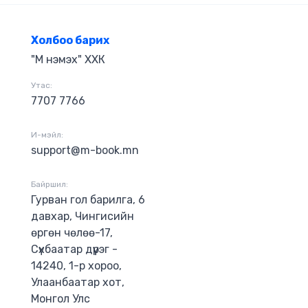
олсны дараа,
 2 жилийн
д Магистр
Холбоо барих
"М нэмэх" ХХК
Утас:
7707 7766
И-мэйл:
support@m-book.mn
Байршил:
Гурван гол барилга, 6
давхар, Чингисийн
өргөн чөлөө-17,
Сүхбаатар дүүрэг -
14240, 1-р хороо,
Улаанбаатар хот,
Монгол Улс