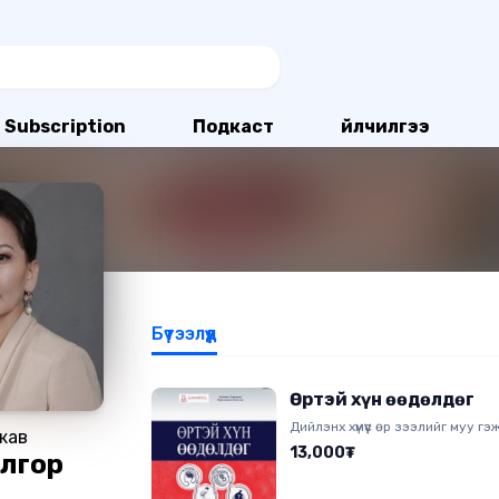
Subscription
Подкаст
Үйлчилгээ
Бүтээлүүд
Өртэй хүн өөдөлдөг
Дийлэнх хүмүүс өр зээлийг муу гэж
жав
чанартаа санхүүгийн эрх чөлөөнд хү
13,000₮
лгор
зээлийг хөшүүрэг болгон ашиглаж
Иймд хамгийн түрүүнд санхүүгийн 