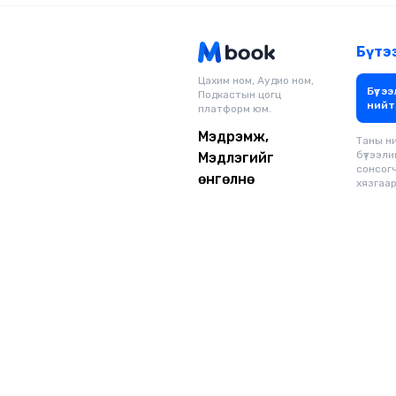
Бүтэ
Цахим ном, Аудио ном,
Бүтээ
Подкастын цогц
нийт
платформ юм.
Мэдрэмж,
Таны н
бүтээли
Мэдлэгийг
сонсог
өнгөлнө
хязгаарг