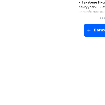
- Ганабелл Инс
байгуулагч, За
нөөцийн мэргэш
-Цаг төлөвлө
дэвтэр боло
арван алхам,
Дага
өөдөлдөг-санхү
олгох ном
борлуулагчийн 
10 ухаан номууд