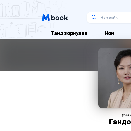
Танд зориулав
Ном
Пүрэв
Гандо