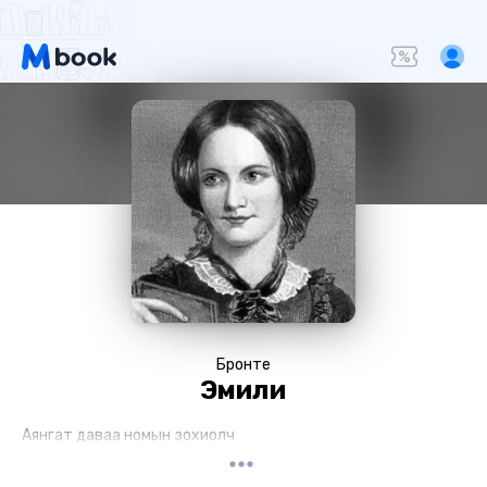
Бронте
Эмили
Аянгат даваа номын зохиолч