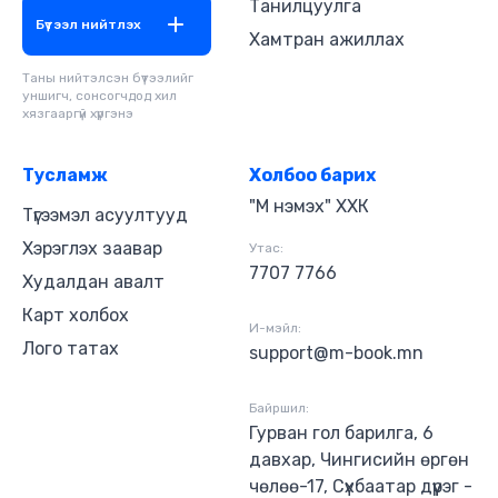
Танилцуулга
удаа дэлгэцийн бүтээл болгон олонд хүргэсэн
Бүтээл нийтлэх
юм. Өгүүлэгч: Д.Зоригтбаатар, Ц.Содчимэг
Хамтран ажиллах
"MBOOK" студид бүтээв.
Таны нийтэлсэн бүтээлийг
уншигч, сонсогчдод хил
хязгааргүй хүргэнэ
Тусламж
Холбоо барих
"М нэмэх" ХХК
Түгээмэл асуултууд
Хэрэглэх заавар
Утас:
7707 7766
Худалдан авалт
Карт холбох
И-мэйл:
Лого татах
support@m-book.mn
Байршил:
Гурван гол барилга, 6
давхар, Чингисийн өргөн
чөлөө-17, Сүхбаатар дүүрэг -