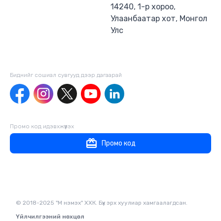
14240, 1-р хороо,
Улаанбаатар хот, Монгол
Улс
Биднийг сошиал сувгууд дээр дагаaрай
Промо код идэвхжүүлэх
Промо код
© 2018-2025 "М нэмэх" ХХК. Бүх эрх хуулиар хамгаалагдсан.
Үйлчилгээний нөхцөл