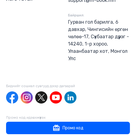
support@m-book.mn
Байршил:
Гурван гол барилга, 6
давхар, Чингисийн өргөн
чөлөө-17, Сүхбаатар дүүрэг -
14240, 1-р хороо,
Улаанбаатар хот, Монгол
Улс
Биднийг сошиал сувгууд дээр дагаaрай
Промо код идэвхжүүлэх
Промо код