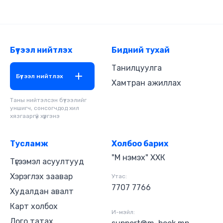
Бүтээл нийтлэх
Бидний тухай
Танилцуулга
Бүтээл нийтлэх
Хамтран ажиллах
Таны нийтэлсэн бүтээлийг
уншигч, сонсогчдод хил
хязгааргүй хүргэнэ
Тусламж
Холбоо барих
"М нэмэх" ХХК
Түгээмэл асуултууд
Хэрэглэх заавар
Утас:
7707 7766
Худалдан авалт
Карт холбох
И-мэйл:
Лого татах