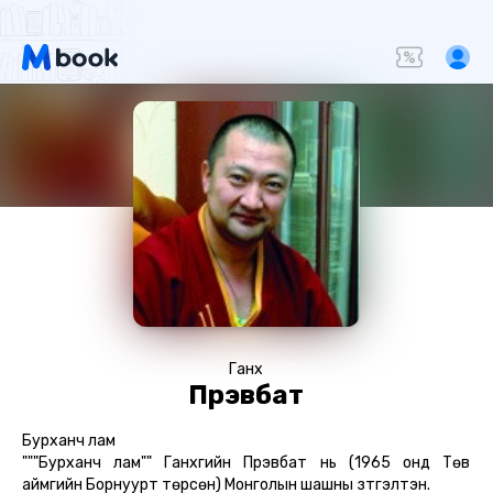
Ганхүү
Пүрэвбат
Бурханч лам
"""Бурханч лам"" Ганхүүгийн Пүрэвбат нь (1965 онд Төв
аймгийн Борнуурт төрсөн) Монголын шашны зүтгэлтэн.