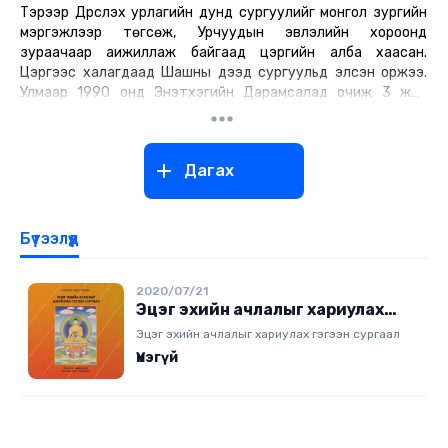
Тэрээр Дүрслэх урлагийн дунд сургуулийг монгол зургийн
мэргэжлээр төгсөж, Урчуудын эвлэлийн хороонд
зураачаар аижиллаж байгаад цэргийн алба хаасан.
Цэргээс халагдаад Шашны дээд сургуульд элсэн оржээ.
Улмаар 1990 онд Энэтхэгийн Дарамсалад очиж 3 жил
суралцсан."
Дагах
Бүтээлүүд
2020/07/21
Эцэг эхийн ачлалыг хариулах
гэгээн сургаал
Эцэг эхийн ачлалыг хариулах гэгээн сургаал
Үнэгүй