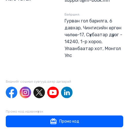
support@m-book.mn
Байршил:
Гурван гол барилга, 6
давхар, Чингисийн өргөн
чөлөө-17, Сүхбаатар дүүрэг -
14240, 1-р хороо,
Улаанбаатар хот, Монгол
Улс
Биднийг сошиал сувгууд дээр дагаaрай
Промо код идэвхжүүлэх
Промо код