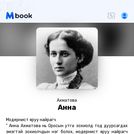
Ахматова
Анна
Модернист яруу найрагч
" Анна Ахматова нь Оросын утга зохиолд тод дуурсагдах
эмэгтэй зохиолчдын нэг болох, модернист яруу найрагч