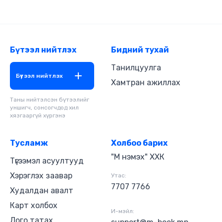
Бүтээл нийтлэх
Бидний тухай
Танилцуулга
Бүтээл нийтлэх
Хамтран ажиллах
Таны нийтэлсэн бүтээлийг
уншигч, сонсогчдод хил
хязгааргүй хүргэнэ
Тусламж
Холбоо барих
"М нэмэх" ХХК
Түгээмэл асуултууд
Хэрэглэх заавар
Утас:
7707 7766
Худалдан авалт
Карт холбох
И-мэйл:
Лого татах