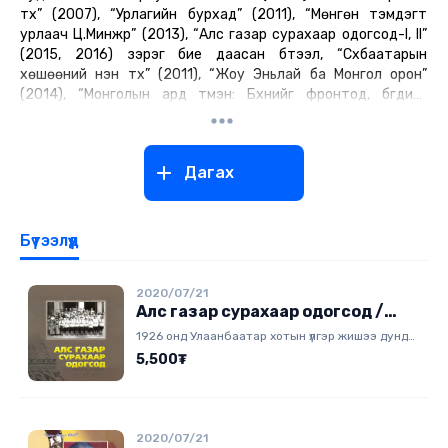
түүх” (2007), “Урлагийн бурхад” (2011), “Мөнгөн тэмдэгт
урлаач Ц.Минжүүр” (2013), “Алс газар сурахаар одогсод-I, II”
(2015, 2016) зэрэг бие даасан бүтээл, “Сүхбаатарын
хөшөөний үнэн түүх” (2011), “Жоу Эньлай ба Монгол орон”
(2014), “Монголын ард түмэн: Бүхнийг фронтод, бүгдийг
ялалтын төлөө” (2015), “Монгол Улс Чөлөөлөх дайнд-1945”
(2015) зэрэг хамтын бүтээл бичиж хэвлүүлсэн байна.
Дагах
Бүтээлүүд
2020/07/21
Алс газар сурахаар одогсод /
тэргүүн дэвтэр/
1926 онд Улаанбаатар хотын үлгэр жишээ дунд
сургуулиас сурлага, сахилга батаараа
5,500₮
шалгарсан 35 хүүхэд эрдэм сурахаар алсыг
зорин мордсон билээ. Тэд 1926-1930 онд төрөл
бүрийн мэргэжлээр Герман, Франц улсад
суралцан, өрнийн соёлтой танилцаж ахуйд нь
2020/07/21