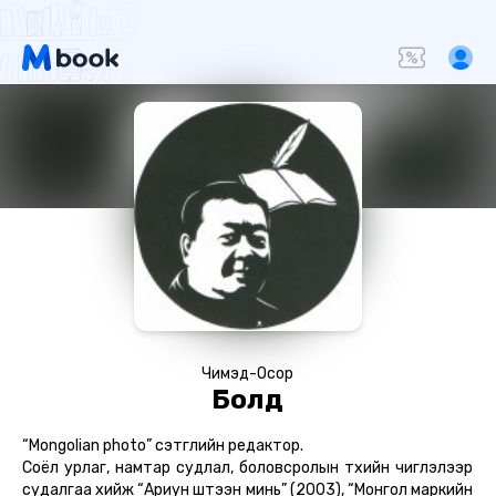
Чимэд-Осор
Болд
“Mongolian photo” сэтгүүлийн редактор.
Соёл урлаг, намтар судлал, боловсролын түүхийн чиглэлээр
судалгаа хийж “Ариун шүтээн минь” (2003), “Монгол маркийн