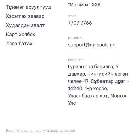
"М нэмэх" ХХК
Түгээмэл асуултууд
Хэрэглэх заавар
Утас:
7707 7766
Худалдан авалт
Карт холбох
И-мэйл:
Лого татах
support@m-book.mn
Байршил:
Гурван гол барилга, 6
давхар, Чингисийн өргөн
чөлөө-17, Сүхбаатар дүүрэг -
14240, 1-р хороо,
Улаанбаатар хот, Монгол
Улс
Биднийг сошиал сувгууд дээр дагаaрай