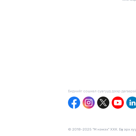
Биднийг сошиал сувгууд дээр дагаaра
© 2018-2025 "М нэмэх" ХХК. Бүх эрх х