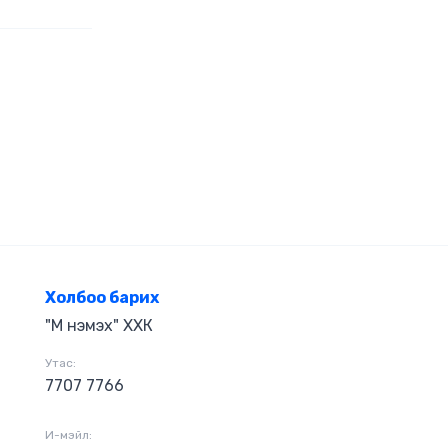
йн санагдах
ангийн эрхээр
лан бидний
т руу
рчлөгдсөн ч
 хайх хэн
дүр, төсөөлөл
 вэ?”
Холбоо барих
"М нэмэх" ХХК
Утас:
7707 7766
И-мэйл: