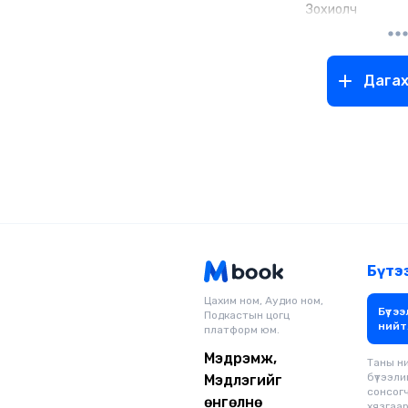
Зохиолч
Дага
Бүтэ
Цахим ном, Аудио ном,
Бүтээ
Подкастын цогц
нийт
платформ юм.
Мэдрэмж,
Таны н
бүтээли
Мэдлэгийг
сонсог
өнгөлнө
хязгаарг