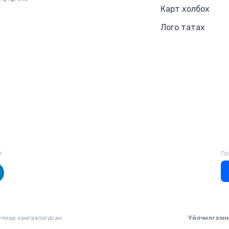
Карт холбох
Лого татах
й
Пр
уулиар хамгаалагдсан.
Үйлчилгээн