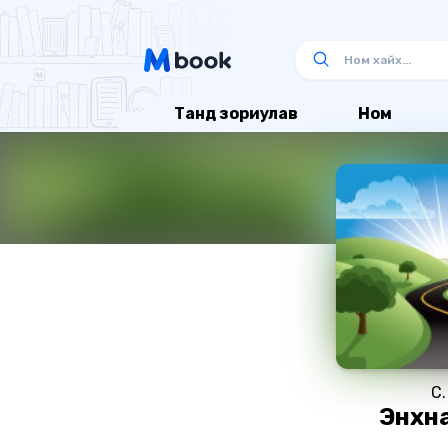
Танд зориулав
Ном
С.
Энхн