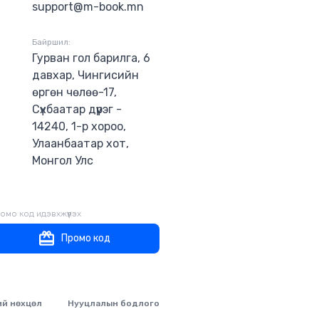
support@m-book.mn
Байршил:
Гурван гол барилга, 6
давхар, Чингисийн
өргөн чөлөө-17,
Сүхбаатар дүүрэг -
14240, 1-р хороо,
Улаанбаатар хот,
Монгол Улс
омо код идэвхжүүлэх
Промо код
ий нөхцөл
Нууцлалын бодлого