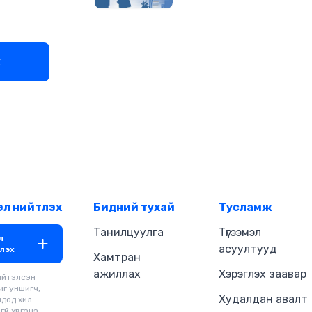
хангалтай байдаг юм бол? Энги
эдгээр асуулт “бид хувь тавил
амьдардаг уу, эсвэл хувь тави
эрхэнд байдаг уу?” гэсэн асуул
х
хөтөлдөг. Он цаг улирч, хүмүүс өө
хариулт хүлээгдсээр. Хариултыг
бүхний сэтгэлийн гүн дэх хайрын 
хэр үнэний хувьтай, хэр бодитой
эл нийтлэх
Бидний тухай
Тусламж
Танилцуулга
Түгээмэл
л
асуултууд
лэх
Хамтран
ажиллах
Хэрэглэх заавар
ийтэлсэн
йг уншигч,
Худалдан авалт
чдод хил
үй хүргэнэ