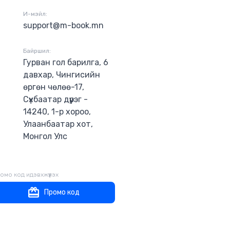
И-мэйл:
support@m-book.mn
Байршил:
Гурван гол барилга, 6
давхар, Чингисийн
өргөн чөлөө-17,
Сүхбаатар дүүрэг -
14240, 1-р хороо,
Улаанбаатар хот,
Монгол Улс
омо код идэвхжүүлэх
Промо код