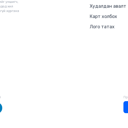
ийг уншигч,
Худалдан авалт
чдод хил
гүй хүргэнэ
Карт холбох
Лого татах
й
Пр