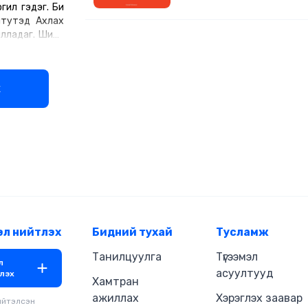
гил гэдэг. Би
санаанууд байна вэ гэдэг дээр
тутэд Ахлах
мэдлэг олох боломж ховор. Энэ
монголчуудад хөгжлийн тухай я
лладаг. Шинэ
онолууд байна тэдгээр онолуу
Оакландын их
талууд гээд тал бүрээс нь тан
жил судлал’,
зорилгоо болгосон юм. Монголын
длого’ гэх
нэрлэсний учир нь монголд хөгж
х
р суралцаж
ямар санаа нь хэрэгжсэн юм, я
хэрэгжээгүй юм гэдгийг тодруу
агуулсан боловч гол зорилго б
учраас номын хорин хувийг л э
эл нийтлэх
Бидний тухай
Тусламж
Танилцуулга
Түгээмэл
л
асуултууд
лэх
Хамтран
ажиллах
Хэрэглэх заавар
ийтэлсэн