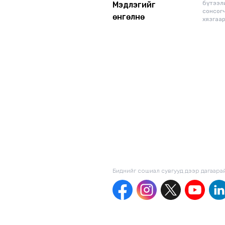
бүтээл
Мэдлэгийг
сонсог
өнгөлнө
хязгаар
Биднийг сошиал сувгууд дээр дагаaра