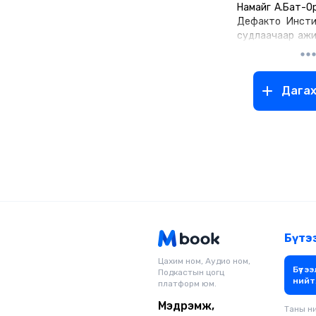
Намайг А.Бат-Ор
Дефакто Инсти
судлаачаар ажи
Зеланд улсын 
сургуульд ‘Хөг
‘Төрийн бо
Дага
мэргэжлүүдээ
төгссөн.
Бүтэ
Цахим ном, Аудио ном,
Бүтээ
Подкастын цогц
нийт
платформ юм.
Мэдрэмж,
Таны н