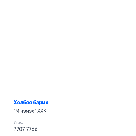
 системтэй
хүү номоор би
мар ямар
дын давуу сул
илцуулахыг
 хөрсөнд гэж
лийн талаарх
мар нь
лах зорилго
иш байсан
зэлнэ.
Холбоо барих
"М нэмэх" ХХК
Утас:
7707 7766