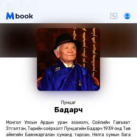
Пунцаг
Бадарч
Монгол Улсын Ардын уран зохиолч, Соёлийн Гавъяат
Зүтгэлтэн, Төрийн соёрхолт Пунцагийн Бадарч 1939 онд Төв
аймгийн Баянжаргалан суманд төрсөн, Нялга сумын бага