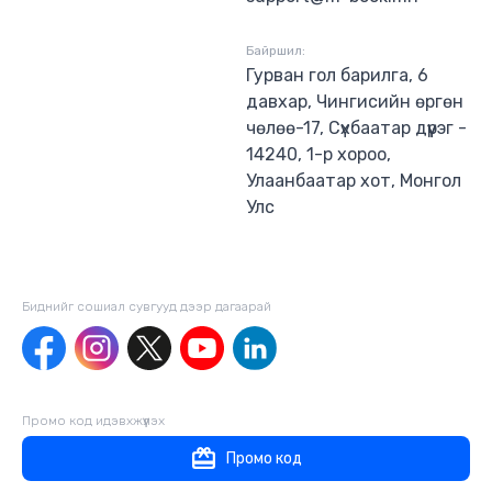
Байршил:
Гурван гол барилга, 6
давхар, Чингисийн өргөн
чөлөө-17, Сүхбаатар дүүрэг -
14240, 1-р хороо,
Улаанбаатар хот, Монгол
Улс
Биднийг сошиал сувгууд дээр дагаaрай
Промо код идэвхжүүлэх
Промо код