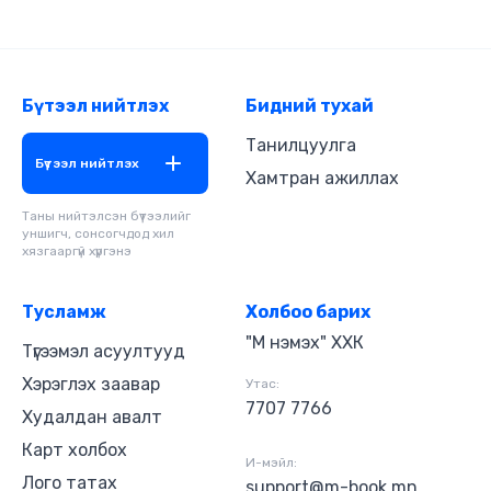
багшийн сургаалийн их далайгаас өөрийн
оюуны өчүүхэн аягаар утгав. Сүсэгтэн тантай
хувааж хүртэе!
Бүтээл нийтлэх
Бидний тухай
Танилцуулга
Бүтээл нийтлэх
Хамтран ажиллах
Таны нийтэлсэн бүтээлийг
уншигч, сонсогчдод хил
хязгааргүй хүргэнэ
Тусламж
Холбоо барих
"М нэмэх" ХХК
Түгээмэл асуултууд
Хэрэглэх заавар
Утас:
7707 7766
Худалдан авалт
Карт холбох
И-мэйл:
Лого татах
support@m-book.mn