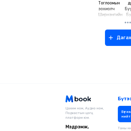
Тоглоомын д
зохиолч Бу
Ширнэнгийн Бу
1983 оны 9 дүгэ
Увс аймгийн Ул
Найрамдалын х
Дага
өссѳн.
• Бүрэн дунд б
аймгийн 1-р 
сургууль
• Бакалав
Комьпютер
менежментийн с
• Дипломын д
үндэсний техно
Сасэбо Коосэн
коллеж
Бүтэ
• Бакалавр,
зэргээр Чиба 
Цахим ном, Аудио ном,
Бүтээ
Подкастын цогц
Иллинойгийн их
нийт
платформ юм.
суралцаж төгсс
Мэдээллийн сис
Мэдрэмж,
Таны н