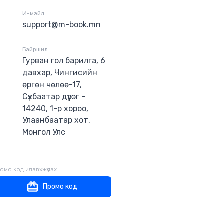
 ч биш та
ор ганц,
И-мэйл:
э зохиох
support@m-book.mn
олж авч өөрийн
лтой болгоход
уулаасай гэж
Байршил:
оглоомд
Гурван гол барилга, 6
 гартаа авч,
давхар, Чингисийн
йн түүхээ
өргөн чөлөө-17,
хыг уншигч
Сүхбаатар дүүрэг -
14240, 1-р хороо,
Улаанбаатар хот,
Монгол Улс
омо код идэвхжүүлэх
Промо код