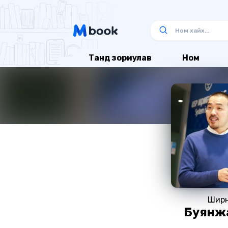
Танд зориулав
Ном
Шир
Буянж