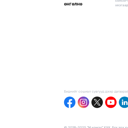
сонсог
өнгөлнө
хязгаар
Биднийг сошиал сувгууд дээр дагаaра
© 2018-2025 "М нэмэх" ХХК. Бүх эрх х