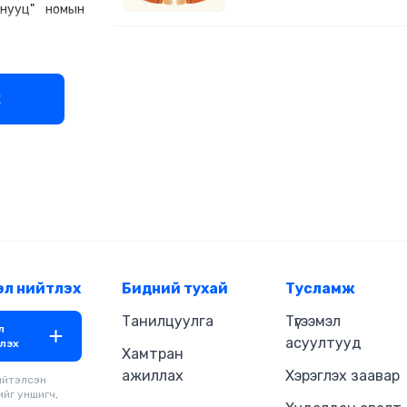
нууц" номын
номоороо дамжуулж өөрийн турш
судалгаанаас үндэслэн аз жар
амьдрахад хүргэдэг 6 шалтгаан
нээжээ. Эдгээр нууцыг та тус 
мэдээрэй. Өгүүлэгч: Э.Алтангэр
студид бүтээв.
х
эл нийтлэх
Бидний тухай
Тусламж
Танилцуулга
Түгээмэл
л
асуултууд
лэх
Хамтран
ажиллах
Хэрэглэх заавар
ийтэлсэн
ийг уншигч,