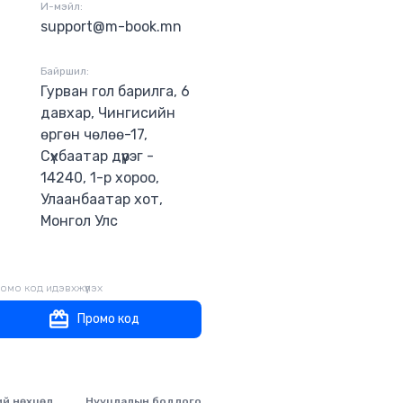
И-мэйл:
support@m-book.mn
Байршил:
Гурван гол барилга, 6
давхар, Чингисийн
өргөн чөлөө-17,
Сүхбаатар дүүрэг -
14240, 1-р хороо,
Улаанбаатар хот,
Монгол Улс
омо код идэвхжүүлэх
Промо код
ий нөхцөл
Нууцлалын бодлого