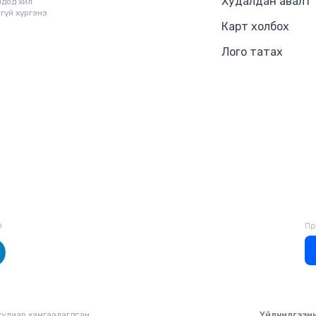
Худалдан авалт
чдод хил
гүй хүргэнэ
Карт холбох
Лого татах
й
Пр
уулиар хамгаалагдсан.
Үйлчилгээн