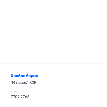
лага,
галтай
ыг олж
номоос олж
эл 'MBOOK'
Холбоо барих
"М нэмэх" ХХК
Утас:
7707 7766