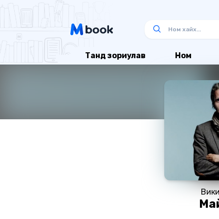
Танд зориулав
Ном
Вики
Ма