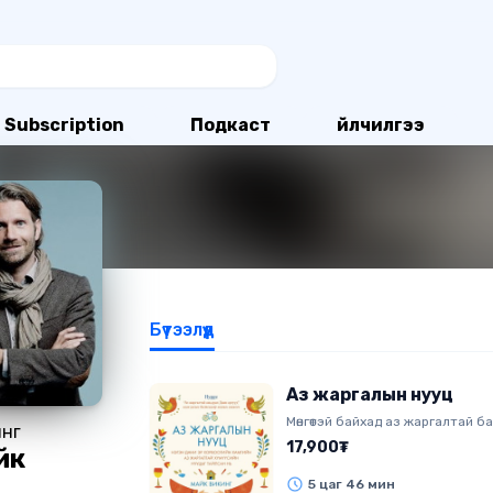
Subscription
Подкаст
Үйлчилгээ
Бүтээлүүд
Аз жаргалын нууц
Мөнгөтэй байхад аз жаргалтай б
нг
эндүүрэх хүмүүс олонтой. Дэлх
17,900₮
йк
анхны Аз Жаргал Судлалын Хүр
байгуулсан Майк Викинг АЗ Ж
5 цаг 46 мин