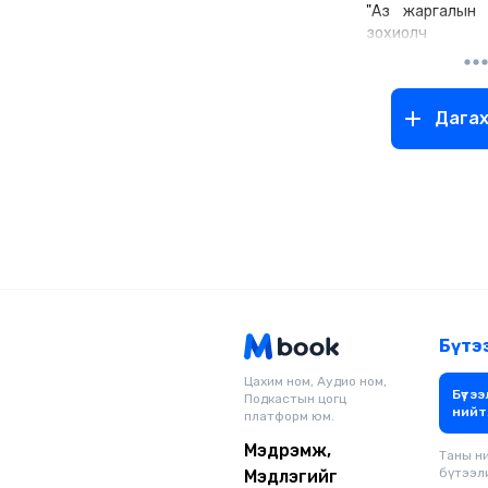
"Аз жаргалын 
зохиолч
Дага
Бүтэ
Цахим ном, Аудио ном,
Бүтээ
Подкастын цогц
нийт
платформ юм.
Мэдрэмж,
Таны н
бүтээл
Мэдлэгийг