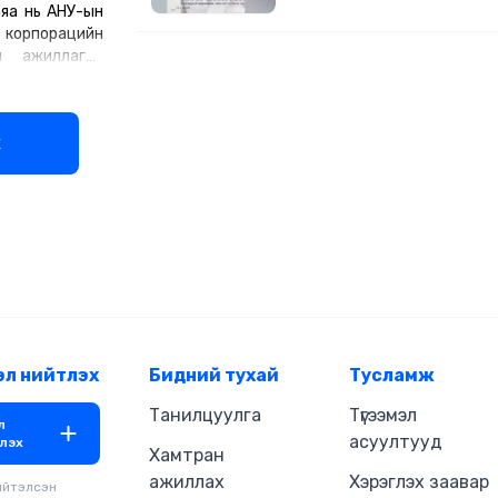
аяа нь АНУ-ын
тухай - Эмэгтэй хүний амьдралд
 корпорацийн
сорилт, бас боломжуудын тухай 
үлгэрлэн өсгөхийн ач тус, эцэг эх
л ажиллагаа
хүүхдийнхээ ертөнцөд мөнх амьт
рөнхийлөгчөөр
тухай - Талархал ямар хүчтэй ба
ВЖИ Паблишн
Хэрхэн зөв мөрөөдөх, мөрөөдл
байгуулагч.
зорилго, үйл хэрэг болгох зэрэг
х
рдлага болон
өөрийн амьдралын бодит түүхээ
ентээр 21 дэх
олон сургамжит түүх багтсанаар
шин ажиллаж
бүтээл юм.
ын зөвлөгөө,
гын соёл,
йлчилгээгээр
сийн сургагч
мүүнлэгийн
уулийг Англи-
аар төгссөн,
эл нийтлэх
Бидний тухай
Тусламж
н Портландын
н бизнесийн
Танилцуулга
Түгээмэл
л
 манлайллын
асуултууд
лэх
Хамтран
хихутуг их
ажиллах
Хэрэглэх заавар
ийтэлсэн