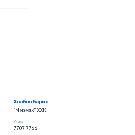
 тохиолддог
- Хүүхдээ
чүүд
ай байдаг
йдаг тухай -
өө яаж
 зохиогчийн
с сэдэвлэсэн
аа тун онцлог
Холбоо барих
"М нэмэх" ХХК
Утас:
7707 7766