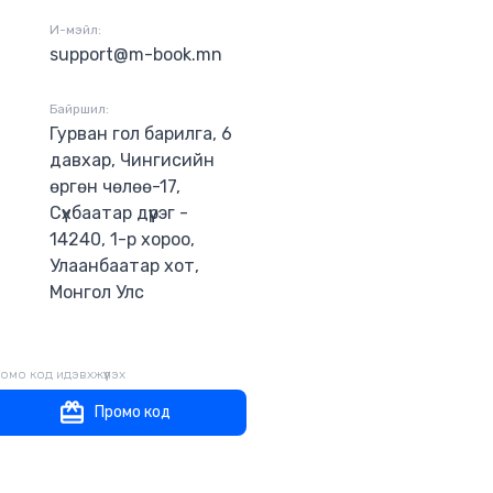
И-мэйл:
support@m-book.mn
Байршил:
Гурван гол барилга, 6
давхар, Чингисийн
өргөн чөлөө-17,
Сүхбаатар дүүрэг -
14240, 1-р хороо,
Улаанбаатар хот,
Монгол Улс
омо код идэвхжүүлэх
Промо код