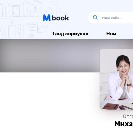
Танд зориулав
Ном
Отг
Мөнх