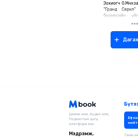
Зохиогч О.Мөнхз
“Гранд Серкл”
бизнесийн үй
хариуцсан дэд е
ажилладаг. А
ХХК-ийн үүсгэн 
Дага
Бизнесийн уди
төслийн менежм
жилдээ мэргэ
байгаа, карьер
байгуулла
хэрэглэгчийн ү
дагнасан бизне
багш юм.
2001 онд Хү
ухааны их сург
орос хэлний багш
Бүтэ
2012 онд АНУ-ы
их сургуулий
Цахим ном, Аудио ном,
Бүтээ
Подкастын цогц
байгууллагын
нийт
платформ юм.
хөтөлбөрийг дүүргэсэн,
2015 онд Ши
Мэдрэмж,
Таны н