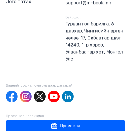
Лого татах
support@m-book.mn
Байршил:
Гурван гол барилга, 6
давхар, Чингисийн өргөн
чөлөө-17, Сүхбаатар дүүрэг -
14240, 1-р хороо,
Улаанбаатар хот, Монгол
Улс
Биднийг сошиал сувгууд дээр дагаaрай
Промо код идэвхжүүлэх
Промо код