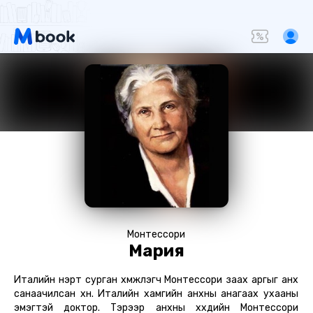
Монтессори
Мария
Италийн нэрт сурган хүмүүжүүлэгч Монтессори заах аргыг анх
санаачилсан хүн. Италийн хамгийн анхны анагаах ухааны
эмэгтэй доктор. Тэрээр анхны хүүхдийн Монтессори