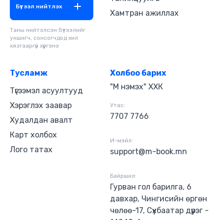
Бүтээл нийтлэх
Хамтран ажиллах
Таны нийтэлсэн бүтээлийг
уншигч, сонсогчдод хил
хязгааргүй хүргэнэ
Тусламж
Холбоо барих
"М нэмэх" ХХК
Түгээмэл асуултууд
Хэрэглэх заавар
Утас:
7707 7766
Худалдан авалт
Карт холбох
И-мэйл:
Лого татах
support@m-book.mn
Байршил:
Гурван гол барилга, 6
давхар, Чингисийн өргөн
чөлөө-17, Сүхбаатар дүүрэг -