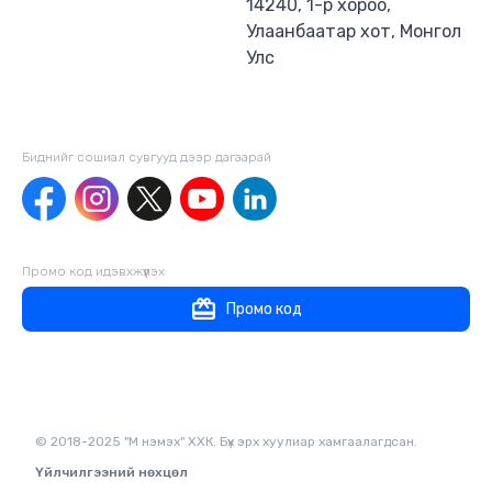
14240, 1-р хороо,
Улаанбаатар хот, Монгол
Улс
Биднийг сошиал сувгууд дээр дагаaрай
Промо код идэвхжүүлэх
Промо код
© 2018-2025 "М нэмэх" ХХК. Бүх эрх хуулиар хамгаалагдсан.
Үйлчилгээний нөхцөл