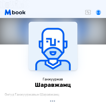
Ганжууржав
Шаравжамц
Онгуд Ганжууржавын Шаравжамц