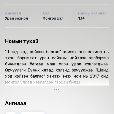
Ангилал
Хэл
Насны ангилал
Уран зохиол
Монгол хэл
13+
Номын тухай
”Шанд хүрд хэйвэн балгас” хэмээх энэ зохиол нь
түүхэн баримтат уран сайхны нийтлэл хэлбэрээр
бичигдсэн бөгөөд маш олон удаа хэвлэгджээ.
Орчуулагч Буянхүү хятад хэлэнд орчуулжээ. "Шанд
хүрд хэйвэн балгас" хэмээх энэхүү ном нь 2017 онд
Монгол улсад хэвлэгдэн гарсан билээ
Ангилал