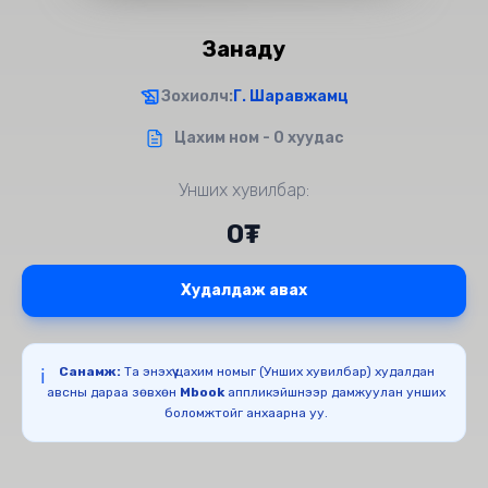
Занаду
Зохиолч:
Г. Шаравжамц
Цахим ном - 0 хуудас
Унших хувилбар:
0₮
Худалдаж авах
Санамж:
Та энэхүү цахим номыг (Унших хувилбар) худалдан
ℹ️
авсны дараа зөвхөн
Mbook
аппликэйшнээр дамжуулан унших
боломжтойг анхаарна уу.