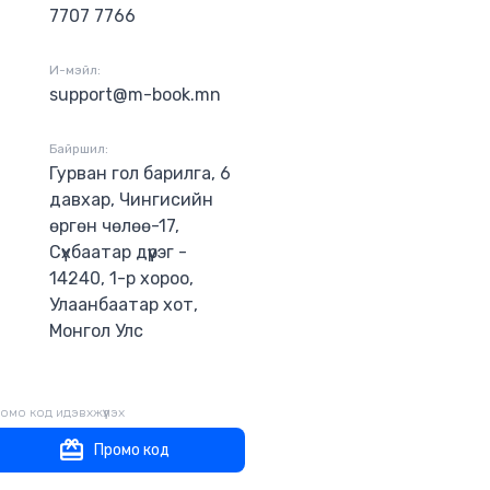
7707 7766
И-мэйл:
support@m-book.mn
Байршил:
Гурван гол барилга, 6
давхар, Чингисийн
өргөн чөлөө-17,
Сүхбаатар дүүрэг -
14240, 1-р хороо,
Улаанбаатар хот,
Монгол Улс
омо код идэвхжүүлэх
Промо код