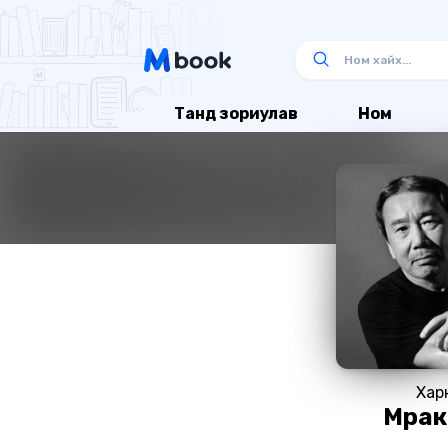
Танд зориулав
Ном
Харү
Мүра