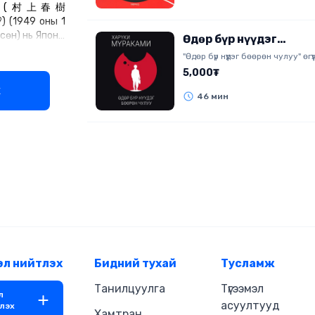
рүки (村上春樹
уулзана. Хэн хэндээ татагдаад
?) (1949 оны 1
хайр гэхээсээ илүү хүсэл тачаал гэл
өсөж торнин, амьдралын эрхээр
сөн) нь Японы
Өдөр бүр нүүдэг
өөрийн хүсэл сонирхлыг хөөдөг
агч юм. Түүний
бөөрөн чулуу
"Өдөр бүр нүүдэг бөөрөн чулуу" өгүү
дунд хүүхэд насандаа хайрлаж я
лын болон
дотоод сэтгэл, өдөр тутмын амь
5,000₮
илүүтэй үерхэж нөхөрлөж байсан т
лын бүтээлүүд
утгыг энгийн хэрнээ онцгой ба
эрж хайх нь бултаж болохгүй ху
х
гийн шагнал,
илэрхийлнэ. Өгүүлэгч: Б.Дархансүх Найруулагч:
46 мин
болов уу... Энэ учрал элсэн эрэ
орын богино
Д.Баярнэмэх, М.Сүрэнхорлоо "М
давалгаалах далайн ус мэт, хэн
н шагнал,
бүтээв. Зохиогчийн эрх хуулиар
уусган үгүй болгох хүчтэй. Эрчүүдий
агнал зэрэг
хамгаалагдсан 2025 он.
тодорхойлсноор эр хүний сэтгэ
тга зохиоын
утгаар нь дэлгэсэн роман. Өгүүлэ
хүртсэн юм.
Б.Пүрэвдагва Найруулагч: Д.Бая
тга зохиол нь
"МBOOK" студид бүтээв. Зохиогчийн эрх
лт бичлэгийн
хуулиар хамгаалагдсан 2020 он
жиж хошин,
адааджуулсан
нцаардуулсан
руулдаг нь
уламжлалт
эл нийтлэх
Бидний тухай
Тусламж
шүүмжлэлийг
Танилцуулга
Түгээмэл
ний 1987 онд
л
егийн ой" ном
асуултууд
лэх
Хамтран