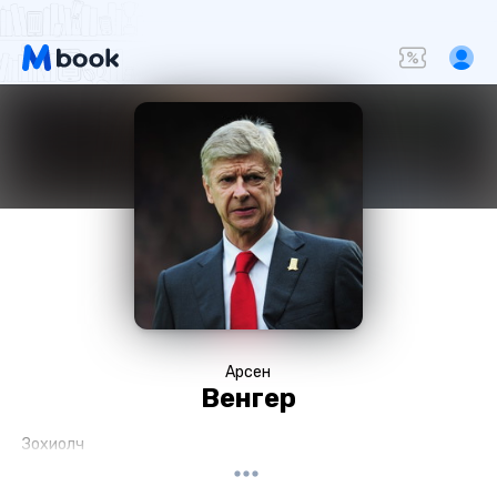
Арсен
Венгер
Зохиолч