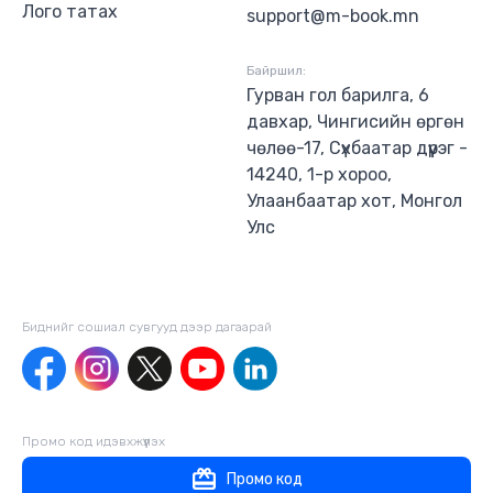
Лого татах
support@m-book.mn
Байршил:
Гурван гол барилга, 6
давхар, Чингисийн өргөн
чөлөө-17, Сүхбаатар дүүрэг -
14240, 1-р хороо,
Улаанбаатар хот, Монгол
Улс
Биднийг сошиал сувгууд дээр дагаaрай
Промо код идэвхжүүлэх
Промо код