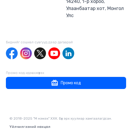
14240, 1-р хороо,
Улаанбаатар хот, Монгол
Улс
Биднийг сошиал сувгууд дээр дагаaрай
Промо код идэвхжүүлэх
Промо код
© 2018-2025 "М нэмэх" ХХК. Бүх эрх хуулиар хамгаалагдсан.
Үйлчилгээний нөхцөл