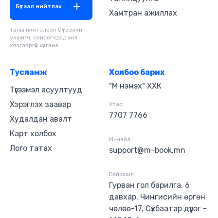
Бүтээл нийтлэх
Хамтран ажиллах
Таны нийтэлсэн бүтээлийг
уншигч, сонсогчдод хил
хязгааргүй хүргэнэ
Тусламж
Холбоо барих
"М нэмэх" ХХК
Түгээмэл асуултууд
Хэрэглэх заавар
Утас:
7707 7766
Худалдан авалт
Карт холбох
И-мэйл:
Лого татах
support@m-book.mn
Байршил:
Гурван гол барилга, 6
давхар, Чингисийн өргөн
чөлөө-17, Сүхбаатар дүүрэг -