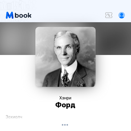
Хэнри
Форд
Зохиолч