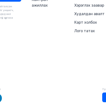
Тийм ч учраас туршилтын 20, 3
ажиллах
Хэрэглэх заавар
ийтэлсэн
хүлээлгүйгээр эдгээр зөвлөгөөг
йг уншигч,
хэлбэрээр харах боломжийг ол
Худалдан авалт
чдод хил
юм. Тэгэхээр эдгээрийг дагах, 
үй хүргэнэ
өөрөө шийдээрэй.
Карт холбох
Лого татах
й
Пр