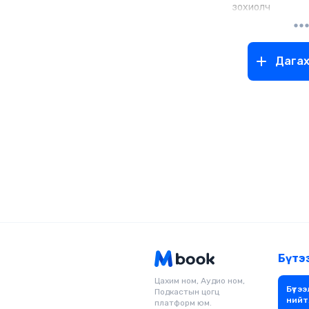
зохиолч
Дага
Бүтэ
Цахим ном, Аудио ном,
Бүтээ
Подкастын цогц
нийт
платформ юм.