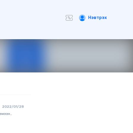
Нэвтрэх
2022/01/28
хэмээн
хараа, үзэл
рөнгө
гүүлэхээс