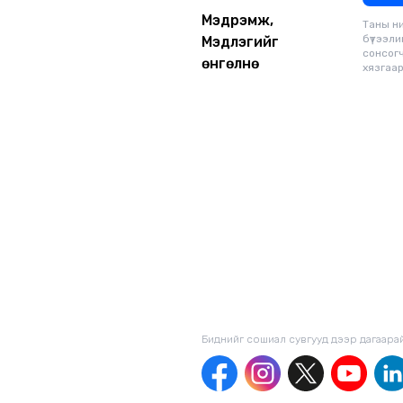
Мэдрэмж,
Таны н
бүтээли
Мэдлэгийг
сонсог
өнгөлнө
хязгаарг
Биднийг сошиал сувгууд дээр дагаaра