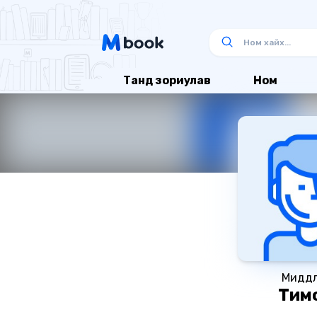
Танд зориулав
Ном
Мидд
Тим