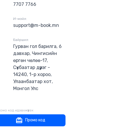
7707 7766
0 жилийг
 урьдчилсан
гож байгаа
И-мэйл:
эсэхээ та
support@m-book.mn
Байршил:
Гурван гол барилга, 6
давхар, Чингисийн
өргөн чөлөө-17,
Сүхбаатар дүүрэг -
14240, 1-р хороо,
Улаанбаатар хот,
Монгол Улс
омо код идэвхжүүлэх
Промо код