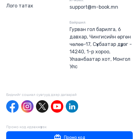
И-мэйл:
Лого татах
support@m-book.mn
Байршил:
Гурван гол барилга, 6
давхар, Чингисийн өргөн
чөлөө-17, Сүхбаатар дүүрэг -
14240, 1-р хороо,
Улаанбаатар хот, Монгол
Улс
Биднийг сошиал сувгууд дээр дагаaрай
Промо код идэвхжүүлэх
Промо код