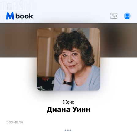
Жонс
Диана Уинн
зохиолч