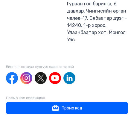
Гурван гол барилга, 6
давхар, Чингисийн өргөн
чөлөө-17, Сүхбаатар дүүрэг -
14240, 1-р хороо,
Улаанбаатар хот, Монгол
Улс
Биднийг сошиал сувгууд дээр дагаaрай
Промо код идэвхжүүлэх
Промо код