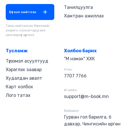
Танилцуулга
Бүтээл нийтлэх
Хамтран ажиллах
Таны нийтэлсэн бүтээлийг
уншигч, сонсогчдод хил
хязгааргүй хүргэнэ
Тусламж
Холбоо барих
"М нэмэх" ХХК
Түгээмэл асуултууд
Хэрэглэх заавар
Утас:
7707 7766
Худалдан авалт
Карт холбох
И-мэйл:
Лого татах
support@m-book.mn
Байршил:
Гурван гол барилга, 6
давхар, Чингисийн өргөн