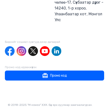
чөлөө-17, Сүхбаатар дүүрэг -
14240, 1-р хороо,
Улаанбаатар хот, Монгол
Улс
Биднийг сошиал сувгууд дээр дагаaрай
Промо код идэвхжүүлэх
Промо код
© 2018-2025 "М нэмэх" ХХК. Бүх эрх хуулиар хамгаалагдсан.