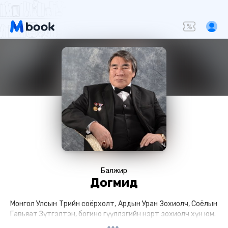
Балжир
Догмид
Монгол Улсын Төрийн соёрхолт, Ардын Уран Зохиолч, Соёлын
Гавьяат Зүтгэлтэн, богино өгүүллэгийн нэрт зохиолч хүн юм.