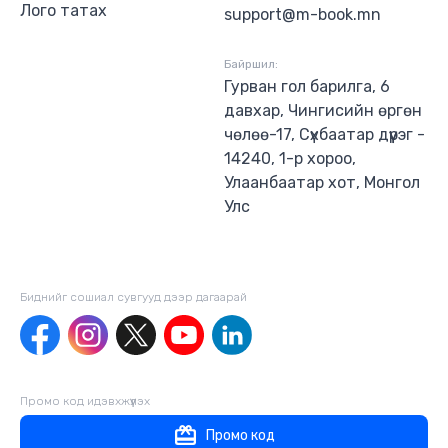
Лого татах
support@m-book.mn
Байршил:
Гурван гол барилга, 6
давхар, Чингисийн өргөн
чөлөө-17, Сүхбаатар дүүрэг -
14240, 1-р хороо,
Улаанбаатар хот, Монгол
Улс
Биднийг сошиал сувгууд дээр дагаaрай
Промо код идэвхжүүлэх
Промо код