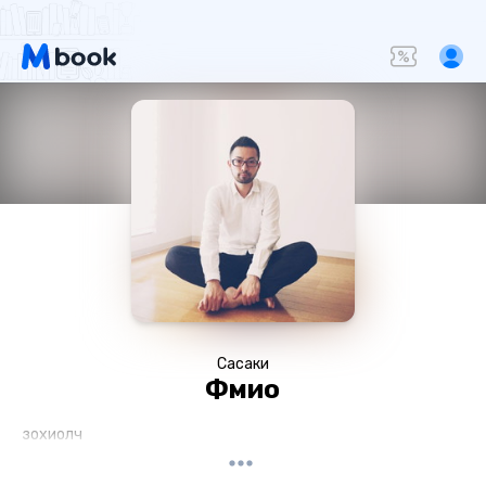
Сасаки
Фүмио
зохиолч