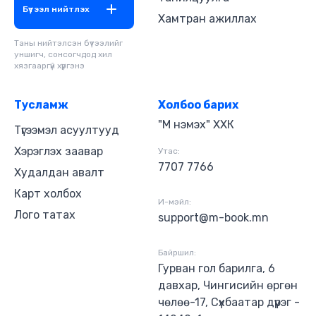
аргыг эргэцүүлэх ёстойг илтгэж байна. Хэрхэн илүү
Бүтээл нийтлэх
Хамтран ажиллах
сайн зарцуулах талаар суралцах, аз жаргалыг
бий болгох бизнест хөрөнгө оруулах, худалдан
Таны нийтэлсэн бүтээлийг
авалт хийсэндээ харамсахгүй байх - эдгээрийн
уншигч, сонсогчдод хил
аль нь ч төрөлхийн авьяас биш бөгөөд бүгдийг
хязгааргүй хүргэнэ
нь суралцаж болно. Таны мөнгө бухимдал
төрүүлэх биш харин хэрхэн сэтгэл ханамжийг
тань хангах талаар хамгийн сайн зөвлөгөө өгөх
Тусламж
Холбоо барих
нь энэхүү номын зорилго юм.
"М нэмэх" ХХК
Түгээмэл асуултууд
Хэрэглэх заавар
Утас:
7707 7766
Худалдан авалт
Карт холбох
И-мэйл:
Лого татах
support@m-book.mn
Байршил:
Гурван гол барилга, 6
давхар, Чингисийн өргөн
чөлөө-17, Сүхбаатар дүүрэг -