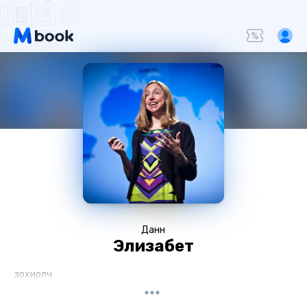
Данн
Элизабет
зохиолч