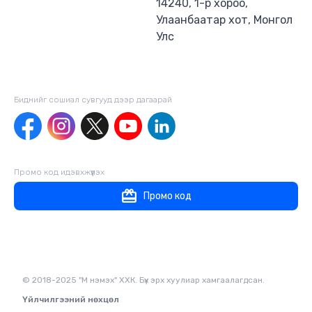
14240, 1-р хороо,
Улаанбаатар хот, Монгол
Улс
Биднийг сошиал сувгууд дээр дагаaрай
Промо код идэвхжүүлэх
Промо код
© 2018-2025 "М нэмэх" ХХК. Бүх эрх хуулиар хамгаалагдсан.
Үйлчилгээний нөхцөл