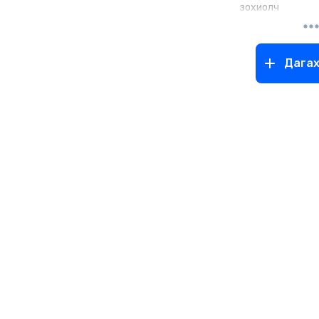
зохиолч
Дага