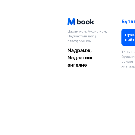
Бүтэ
Цахим ном, Аудио ном,
Бүтээ
Подкастын цогц
нийт
платформ юм.
Мэдрэмж,
Таны н
бүтээли
Мэдлэгийг
сонсог
өнгөлнө
хязгаарг