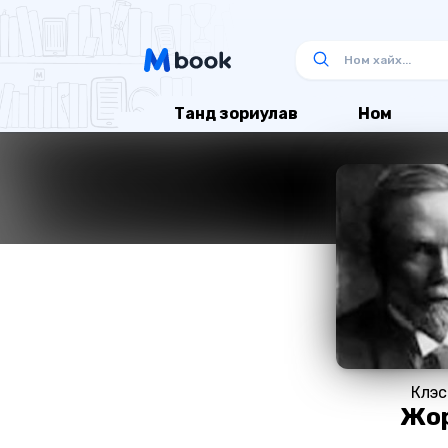
Танд зориулав
Ном
Клэс
Жо