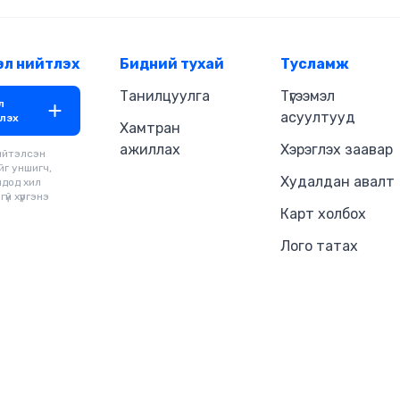
боломж байдаг. Вавилоны хамгийн баян хүн
бол эртний Вавилон хотод болс
домог юм. Уг зохиолд Жорж Сэ
амьдралынхаа сургамжийг тодо
эл нийтлэх
Бидний тухай
Тусламж
баяжих, хөрөнгөө хуримтлуулах
өөртөө ашигтай болгох практик
Танилцуулга
Түгээмэл
л
авлагыг тайлбарлажээ. Энэхүү бү
асуултууд
лэх
Кобби хэмээх хоёр найз болон
Хамтран
сүмд багшилдаг тэдний сүнслэг 
ажиллах
Хэрэглэх заавар
ийтэлсэн
нарын сонирхолтой түүхийг өгүүлд
йг уншигч,
харилцан яриа нь Сократын яри
Худалдан авалт
чдод хил
санагдуулам бөгөөд санхүүгийн 
үй хүргэнэ
хөгжүүлэх, аз жаргалыг олох арг
Карт холбох
дүрсэлсэн байдаг.
Лого татах