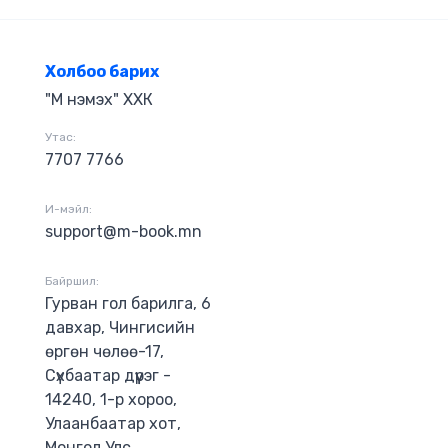
он үлгэр
мюэл Клэсон
рхойлж,
Холбоо барих
, мөнгөө
"М нэмэх" ХХК
 гарын
тээлд Бансир,
Утас:
 Боловсролын
7707 7766
хөтөч Аркад
эг. Тэдний
аг
И-мэйл:
чадавхийг
support@m-book.mn
а техникийг
Байршил:
Гурван гол барилга, 6
давхар, Чингисийн
өргөн чөлөө-17,
Сүхбаатар дүүрэг -
14240, 1-р хороо,
Улаанбаатар хот,
Монгол Улс