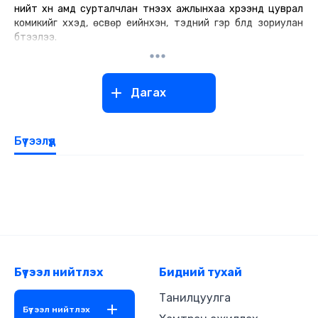
нийт хүн амд сурталчлан түнээх ажлынхаа хүрээнд цуврал
комикийг хүүхэд, өсвөр үеийнхэн, тэдний гэр бүлд зориулан
бүтээлээ.
Дагах
Бүтээлүүд
Бүтээл нийтлэх
Бидний тухай
Танилцуулга
Бүтээл нийтлэх