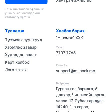
Хамтран ажиллах
Таны нийтэлсэн бүтээлийг
уншигч, сонсогчдод хил
хязгааргүй хүргэнэ
Тусламж
Холбоо барих
"М нэмэх" ХХК
Түгээмэл асуултууд
Хэрэглэх заавар
Утас:
7707 7766
Худалдан авалт
Карт холбох
И-мэйл:
Лого татах
support@m-book.mn
Байршил:
Гурван гол барилга, 6
давхар, Чингисийн өргөн
чөлөө-17, Сүхбаатар дүүрэг -
14240, 1-р хороо,