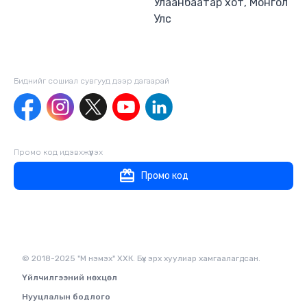
Улаанбаатар хот, Монгол
Улс
Биднийг сошиал сувгууд дээр дагаaрай
Промо код идэвхжүүлэх
Промо код
© 2018-2025 "М нэмэх" ХХК. Бүх эрх хуулиар хамгаалагдсан.
Үйлчилгээний нөхцөл
Нууцлалын бодлого