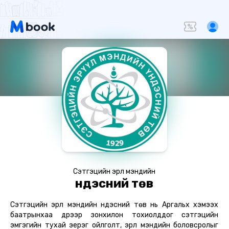
Сэтгэцийн эрүүл мэндийн
үндэсний төв
Сэтгэцийн эрүүл мэндийн үндэсний төв нь Аргальхүү хэмээх
баатрынхаа дүрээр зонхилон тохиолддог сэтгэцийн
эмгэгийн тухай эерэг ойлголт, эрүүл мэндийн боловсролыг