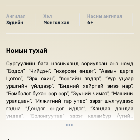
Ангилал
Хэл
Насны ангилал
Хүүхдийн
Монгол хэл
6+
Номын тухай
Сургуулийн бага насныханд зориулсан энэ номд
“Бодол”, “Чийдэн”, “Өнхөрсөн өндөг”, “Аавын дарга
Цогоо”, “Эрх охин”, “Өвөөгийн авдар”, “Уур уцаар
уршгийн үйлдвэр”, “Бидний хайртай эмээ нар”,
“Бөмбөлөг бүхэн өөр өөр”, “Зүүний чимээ”, “Машины
уралдаан”, “Илжигний гар утас” зэрэг шүлгүүдээс
гадна “Дондог өндөг иддэг”, “Хандаа дандаа
ундаа”, “Болонгуутаа” зэрэг каламбур /үгийн
тоглоом/, “Шувууны мөр” хэмээх богино цуврал
шүлгүүд, “Ганц модны гаслан” дууль оржээ.
Хүүхдийн зохиолч судлаач Л.Самбуу “Шувууны