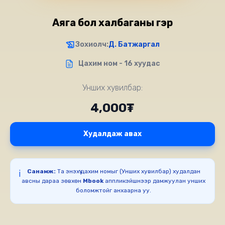
Аяга бол халбаганы гэр
Зохиолч:
Д. Батжаргал
Цахим ном - 16 хуудас
Унших хувилбар:
4,000₮
Худалдаж авах
Санамж:
Та энэхүү цахим номыг (Унших хувилбар) худалдан
ℹ️
авсны дараа зөвхөн
Mbook
аппликэйшнээр дамжуулан унших
боломжтойг анхаарна уу.