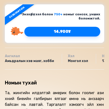
SUBSCRIPTION
*Энэхүү бүтээл болон
750+
номыг сонсох, унших
боломжтой.
14,900₮
Ангилал
Хэл
Нас
Амьдралын хэв маяг, хобби
Монгол хэл
13+
Номын тухай
Та, жингийн илүүдэлтэй америк болон гоолиг ази
хүний биеийн галбирын ялгааг өмнө нь анзаарч
байсан нь лавтай. Таргалалт хэмээгч зүйл хүмүүн