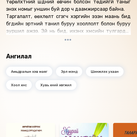
төрөлхтний шүдний өвчин болсон төдийгүй таныг
энэхүү номыг уншин буй дор ч даамжирсаар байна.
Таргалалт, өөхлөлт үүсгэгч хэргийн эзэн маань бид
бүгдийн эртний танил буруу хооллолт болон буруу
зуршил ажээ. Зүй нь бид, ихэнх хүмүүсийн тулгардаг
илүүдэл жин болон таргалалтаас үүдэх тал бүрийн
өвчнөөс сэргийлэхийн тулд, эрүүл хоол, зөв зуршил,
тэнцвэртэй амьдралын талаар дорнын олон мянган
Ангилал
жилийн гайхамшигт өвийг амьдралдаа нэвтрүүлэн,
хэрэгжүүлэх учиртай юм. Харамсалтай нь дорно
Амьдралын хэв маяг
Эрүүл мэнд
Шинжлэх ухаан
дахины энэ агуу мэдлэгээс хүртэх сонирхолтой хэн
бүхэнд зориулсан, энгийн хүн ойлгохоор гарт ойр
Хоол хүнс
Хувь хүний хөгжил
ном товхимол ховор ажээ. Учир иймд би, өөрийн
хийсэн шинжилгээ, судалгааны ажлыг голчлон, мөн
бусад баримт сэлтээс эш татан, хэнд ч
ойлгомжтой, сэтгэлд нь таарсан ном бичихээр
Ижил төстэй номнууд
шийдсэн болой.