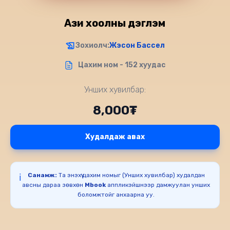
Ази хоолны дэглэм
Зохиолч:
Жэсон Бассел
Цахим ном - 152 хуудас
Унших хувилбар:
8,000₮
Худалдаж авах
Санамж:
Та энэхүү цахим номыг (Унших хувилбар) худалдан
ℹ️
авсны дараа зөвхөн
Mbook
аппликэйшнээр дамжуулан унших
боломжтойг анхаарна уу.