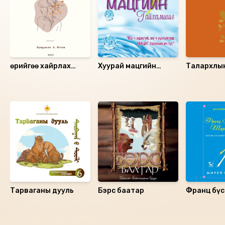
Өөрийгөө хайрлах
Хуурай мацгийн
Талархлын
ухаанд сургадаг ном
гайхамшиг
Санал болгох
Тарваганы дууль
Бэрс баатар
Франц бүс
таргалдаг