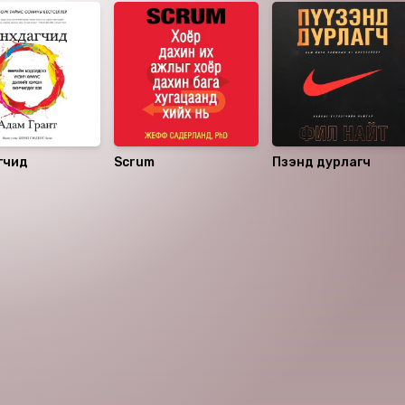
гчид
Scrum
Пүүзэнд дурлагч
аалцаарай.
сэтгэгдэл
0