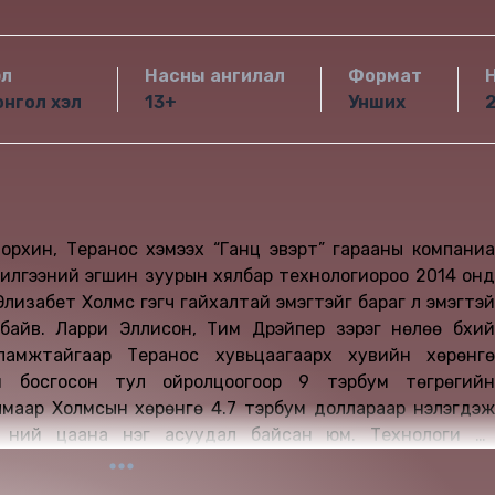
эл
Насны ангилал
Формат
нгол хэл
13+
Унших
рхин, Теранос хэмээх “Ганц эвэрт” гарааны компаниа
жилгээний эгшин зуурын хялбар технологиороо 2014 онд
Элизабет Холмс гэгч гайхалтай эмэгтэйг бараг л эмэгтэй
айв. Ларри Эллисон, Тим Дрэйпер зэрэг нөлөө бүхий
ламжтайгаар Теранос хувьцаагаарх хувийн хөрөнгө
й босгосон тул ойролцоогоор 9 тэрбум төгрөгийн
рөнгө 4.7 тэрбум доллараар үнэлэгдэж
 үүний цаана нэг асуудал байсан юм. Технологи нь
ид, АНУ-ын төрийн хяналтын байгууллагууд болон