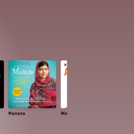
Малала
Жек Ма-гийн бүтээсэн
Хөөрөх м
т
Алибаба