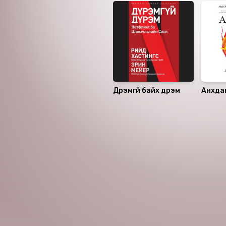
Дүрэмгүй байх дүрэм
Анхда
Номын хэлэлцүүлэг
Номын талаар бусдад хув
Уншигчдын үнэлгээ, 