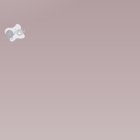
анхны үнэлгээг өгнө үү ⭐⭐⭐⭐⭐