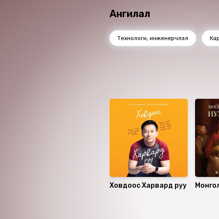
ажилчдаа олон жилийн турш
Ангилал
сэтгүүлч Жон Каррейроу Т
үндэслэн, асуултуудыг хөв
Технологи, инженерчлэл
Ка
гаргасан билээ. Энэ хугаца
Стрийт Журналынхныг сүрдүүлж байсан ч 
үнэлгээ унаж, бараг юу ч ү
байгууллагуудын зүгээс Хол
Ижил төстэй номнууд
ажиллагаа эхэлсэн байна.
компанийн луйвараас хойш 
бөгөөд чичрүүдэс хүргэм тү
алтанд улайрсан мэт шаргуу 
Ховдоос Харвард руу
Монго
нууц 
Санал болгох