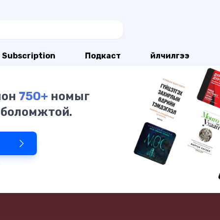
Subscription
Подкаст
Үйлчилгээ
олон
750+
номыг
 боломжтой.
р