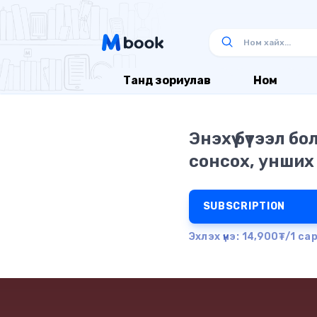
Танд зориулав
Ном
Энэхүү бүтээл б
сонсох, унших
SUBSCRIPTION
Эхлэх үнэ: 14,900₮/1 са