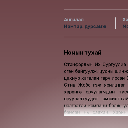
Ангилал
Х
Намтар, дурсамж
Мо
Номын тухай
Стэнфордын Их Сургуулиа о
үүсгэн байгуулж, цусны шин
цахиур хагалан гарч ирсэн 
Стив Жобс гэж ярилцдаг б
хөрөнгө оруулагчдын тус
оруулалтуудыг амжилтта
үнэлгээтэй компани болж, улмаар Холмсын хө
байсан нь саяхан. Харин
ажилласангүй.
Холмс хөрөнгө оруулагч