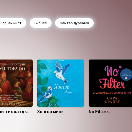
 төөрөгдүүлсээр ирсэн байлаа. Уолл Стрийт Журналын
еранос компанийн хуучин ажилтнуудын өгсөн сэжмээс
рүүлсээр 2015 онд Тераносын талаар хэд хэдэн нийтлэл
рьер, амжилт
Бизнес
Намтар дурсамж
анд Тераносын зүгээс хуулийн зарга үүсгэнэ хэмээн Уолл
тэд ухарсангүй. 2017 оны эхээр компанийн
гүй болсны зэрэгцээ хөрөнгө оруулагчид болон хяналтын
мсод хуулийн хариуцлага ногдуулах, хариуцлагад татах
 Дэлхийн томоохон корпорациудын түүхэн дэх Энрон
дахин нэг анхааруулга өгсөн энэхүү сэтгэл догдлуулам
үх нь Цахиурын Хөндийд гарч ирсэн хэт зоригтой амлалт,
хүсэл, тэмүүллийн өрнөлийг харуулснаараа онцлогтой.
лын их хатдын
Хонгор минь
No Filter:
товчоо
Инстаграмын боди
түүх