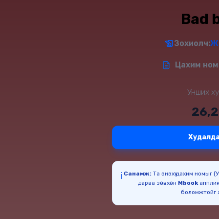
Bad 
Зохиолч:
Ж
Цахим ном 
Унших ху
26,
Худалда
Санамж:
Та энэхүү цахим номыг 
ℹ️
дараа зөвхөн
Mbook
апплик