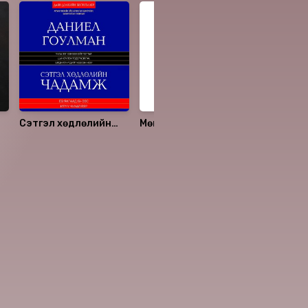
Сэтгэл хөдлөлийн
Мөнгөний ухаан
Төгс тоо
чадамж