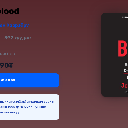
blood
он Кэррэйру
- 392 хуудас
вилбар:
290₮
ж авах
(Унших хувилбар) худалдан авсны
эйшнээр дамжуулан унших
боломжтойг анхаарна уу.