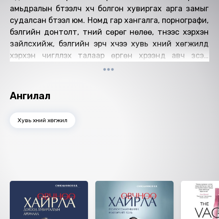
амьдралын бүтээлч ‎хүч болгон хувиргах арга замыг
судалсан бүтээл юм. Номд гар ‎хангалга, порнографи,
бэлгийн донтолт, түүний сөрөг нөлөө, түүнээс ‎хэрхэн
зайлсхийж, бэлгийн эрч хүчээ хувь хүний хөгжилд
хэрхэн ‎чиглүүлэх талаар өргөн хүрээнд авч үзсэн
болно.
Өгүүлэгч: Б.Пүрэвдагва
Найруулагч: Д.Баярнэмэх, М.Сүрэнхорлоо
Ангилал
"МBOOK" студид бүтээв.
Зохиогчийн эрх хуулиар хамгаалагдсан 2025 он.
Хувь хүний хөгжил
Ижил төстэй номнууд