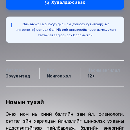
Худалдаж авах
Санамж:
Та энэхүү аудио ном (Сонсох хувилбар)-ыг
ℹ️
интернетгүй сонсох бол
Mbook
аппликэйшнээр дамжуулан
татаж аваад сонсох боломжтой.
Ангилал
Хэл
Насны ангилал
Эрүүл мэнд
Монгол хэл
12+
Номын тухай
Энэхүү ном нь хүний бэлгийн зан ‎үйл, физиологи,
сэтгэл зүйн харилцан үйлчлэлийг шинжлэх ухааны
‎үндэслэлтэйгээр тайлбарлаж, бэлгийн энергийг