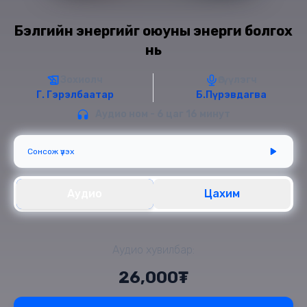
Бэлгийн энергийг оюуны энерги болгох
нь
Зохиолч
Өгүүлэгч
Г. Гэрэлбаатар
Б.Пүрэвдагва
Аудио ном - 6 цаг 16 минут
Сонсож үзэх
Аудио
Цахим
Аудио хувилбар:
26,000₮