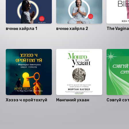
Өвчнөө хайрла 1
Өвчнөө хайрла 2
The Vagina
Санал болгох
Хэзээ ч оройтохгүй
Мөнгөний ухаан
Сэвгүй сэ
эрэлд