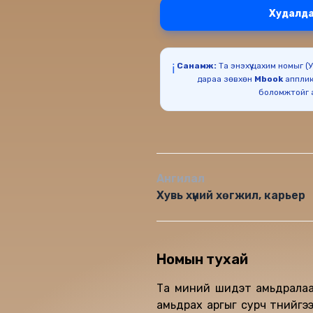
Худалда
Санамж:
Та энэхүү цахим номыг 
ℹ️
дараа зөвхөн
Mbook
апплик
Ангилал
Хувь хүний хөгжил, карьер
Номын тухай
Та миний шидэт амьдралаар
амьдрах аргыг сурч түүнийг