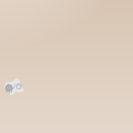
аалцаарай.
сэтгэгдэл
0
анхны үнэлгээг өгнө үү ⭐⭐⭐⭐⭐