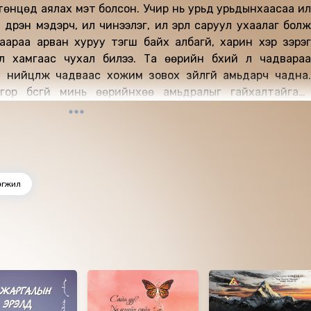
төнцөд аялах мэт болсон. Учир нь урьд урьдынхаасаа илүү
үүрэн мэдэрч, илүү чинээлэг, илүү эрүүл саруул ухаалаг болж
лаараа арван хуруу тэгш байх албагүй, харин хэр зэрэг
аас чухал билээ. Та өөрийн бүхий л чадвараа
нийцүүлж чадваас хожим зовох зүйлгүй амьдарч чадна.
нгор бүсгүй минь өөрийнхөө амьдралыг гайхалтайгаар
нэ сайхан бүхнийг та авч чадна. Би тоглоогүй шүү та
а гэдэг бидний далд ухамсараас хамаарч өөрчлөгдөж
айгаа хувиа хичээсэн зангаа хүлээн зөвшөөрөх хэрэгтэй.
ьдралыг өөртөө бүтээн босгохыг хүсдэггүй гэж үү ? Мэдээж
өгжил
йг, аз жаргалыг л хүсдэг. Иймд бялхам дүүрэн, баян тансаг
хны алхам нь та өөрийгөө язгууртан мэт хүндлэхээс л
эхэлнэ. Хэрвээ та язгууртан байсан бол хэрхэн амьдрах бол хамтдаа амьдраад үзье.