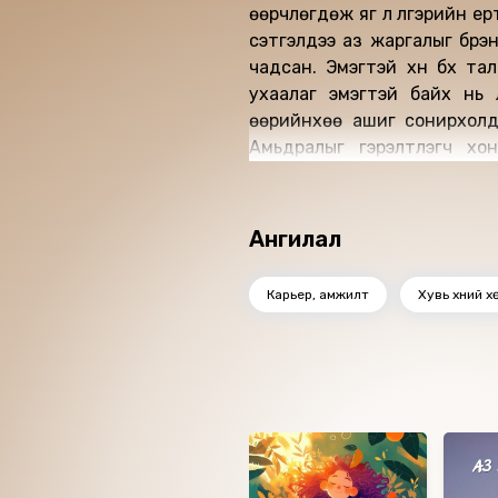
өөрчлөгдөж яг л үлгэрийн ер
сэтгэлдээ аз жаргалыг бүрэн д
чадсан. Эмэгтэй хүн бүх та
ухаалаг эмэгтэй байх нь л хамг
өөрийнхөө ашиг сонирхолд 
Амьдралыг гэрэлтүүлэгч хо
өөрчилж яг надад мэдрэх э
оролдоод үз.
Хүний амьдралын Хувь зая
Ангилал
болдог. Та эхлээд дотроо б
Та хэн хүнээс илүү сайхан ам
Карьер, амжилт
Хувь хүний х
тийм бид бүгд л сайхан бүхни
ордонд очих алсын аяны ан
Ижил төстэй номнууд