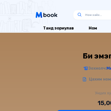
Танд зориулав
Ном
Би эмэг
Зохиолч:
М
Цахим ном 
Унших ху
15,