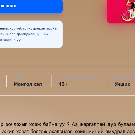
ж авах
(Унших хувилбар) худалдан авсны
эйшнээр дамжуулан унших
боломжтойг анхаарна уу.
Хэл
Насны ангилал
Формат
Монгол хэл
13+
Унших
 зочлохыг хүсэж байна уу ? Аз жаргалтай дур булаам
ээ ажил хэрэг болгож эхэлснээс хойш миний амьдрал эрс