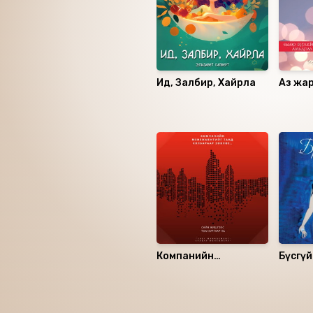
Ид, Залбир, Хайрла
Аз жа
Санал болгох
Компанийн
Бүсгүй
менежментийг танд
хялбараар зөвлөе...