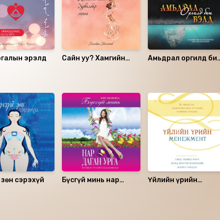
ргалын эрэлд
Сайн уу? Хамгийн
Амьдрал оргилд би
сайн хувилбар минь
бэлд
 зөн сэрэхүй
Бүсгүй минь нар
Үйлийн үрийн
даган урга
менежмент