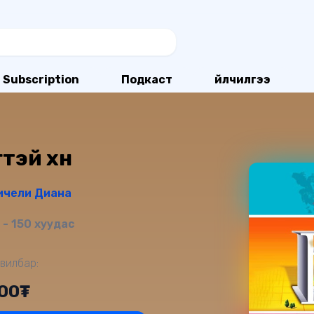
Subscription
Подкаст
Үйлчилгээ
тэй хүн
ичели Диана
- 150 хуудас
вилбар:
000₮