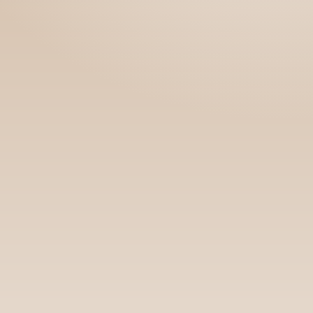
Номын хэлэлцүүлэг
Номын талаар бусдад хув
Уншигчдын үнэлгээ, 
Номд хамгийн 