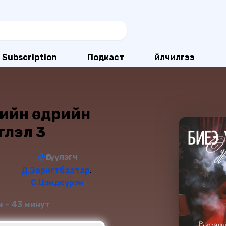
Subscription
Подкаст
Үйлчилгээ
чийн өдрийн
глэл 3
Өгүүлэгч
Д.Зоригтбаатар
,
С.Цэндсүрэн
 - 43 минут