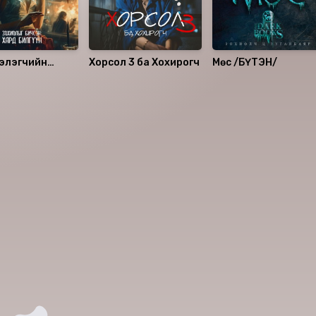
нэлэгчийн
Хорсол 3 ба Хохирогч
Мөс /БҮТЭН/
н тэмдэглэл 2
аалцаарай.
 сэтгэгдэл
0