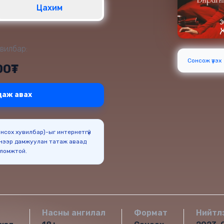
Цахим
вилбар:
Сонсож үзэх
00₮
даж авах
Сонсох хувилбар)-ыг интернетгүй
нээр дамжуулан татаж аваад
оломжтой.
Насны ангилал
Формат
Нийтл