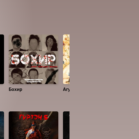
Бохир
Агуу хайр
Хариу
4