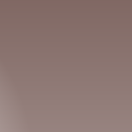
09-28
43 минут
30.1 MB