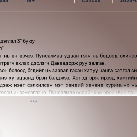
хэл
18+
Сонсох
2023-
дэглэл 3” буюу
л”
г нь өнгөрчээ. Пунсалмаа удаан гэгч нь бодоод охиноо
гч ахлах дэслэгч Даваадорж руу залгав.
зон болоод бүгдийг нь заавал гэсэн хатуу чанга сэтгэл зүй
э энэ хугацаанд бүрэн бэлджээ. Хотод орж ирээд хамгийн
ь мэдээж нэвт салхилсан мэт хөндий хананд хуримынх нь
тосон инээмсэглэнэ. Пунсалмаа өөрийнхөө өрөөндөө орж
лдаа явахаар хувцсаа солиод ус буцалган уугаад
имс дуусжээ. Пунсалмаагийн үсэнд хэдэн
ана. Ажил дээрээ шууд ирэн орвол үүдний жижүүр цагдаа
слон угтана. Пунсалмаа шууд Уянгын өрөөний хаалгыг