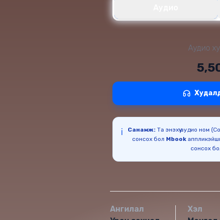
Аудио
Аудио ху
5,5
Худал
Санамж:
Та энэхүү аудио ном (
ℹ️
сонсох бол
Mbook
аппликэйш
сонсох б
Ангилал
Хэл