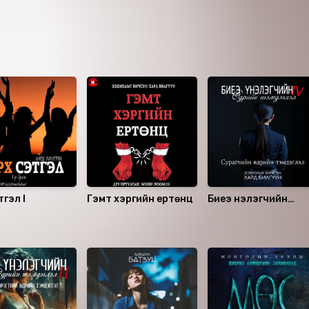
юм/
аатар, С.Цэндсүрэн
гаалагдсан 2023 он.
тгэл I
Гэмт хэргийн ертөнц
Биеэ үнэлэгчийн
өдрийн тэмдэглэл 