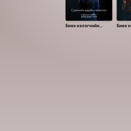
Биеэ үнэлэгчийн
Биеэ ү
өдрийн тэмдэглэл 4
өдрий
Номын хэлэлцүүлэг
Номын талаар бусдад хув
Сонсогчдын үнэлгээ,