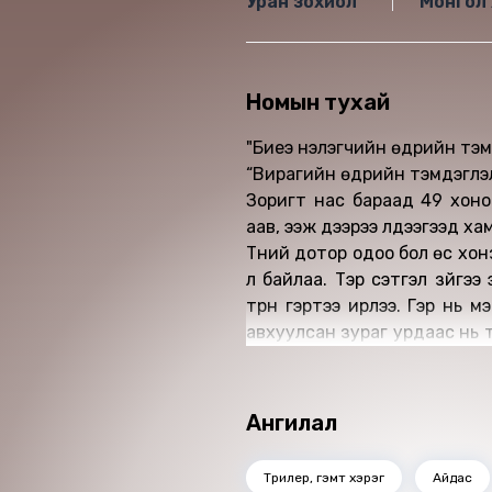
Уран зохиол
Монгол 
Номын тухай
"Биеэ үнэлэгчийн өдрийн тэм
“Вирагийн өдрийн тэмдэглэ
Зоригт нас бараад 49 хоно
аав, ээж дээрээ үлдээгээд хамтра
Түүний дотор одоо бол өс хон
л байлаа. Тэр сэтгэл зүйгэ
түрүүн гэртээ ирлээ. Гэр н
авхуулсан зураг урдаас нь 
бичиг баримт болоод ажи
Зоригтын зураг руу ширтэнэ. Түүний нул
цагаан үс гялтганан харагд
Ангилал
цочин гайхах шиг харан ё
тогшив.
Трилер, гэмт хэрэг
Айдас
/ Богинохон боловч эл маань дахиад гэсэн хүсэл эрмэлзэл үлдээх хэдий ч төгсгөл