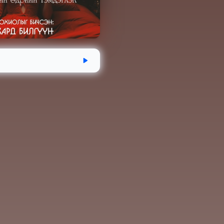
эгдсэн
Хугацаа
Аудио номын хэмжээ