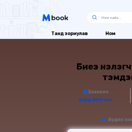
Танд зориулав
Ном
Биеэ үнэлэг
тэмдэ
Зохиолч
Хард Билгүүн
Аудио ном