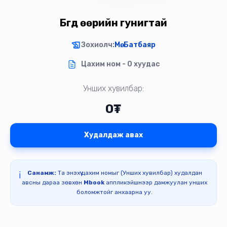
Бүгд өөрийн гунигтай
Зохиолч:
Мө. Батбаяр
Цахим ном - 0 хуудас
Унших хувилбар:
0₮
Худалдаж авах
Санамж:
Та энэхүү цахим номыг (Унших хувилбар) худалдан
ℹ️
авсны дараа зөвхөн
Mbook
аппликэйшнээр дамжуулан унших
боломжтойг анхаарна уу.