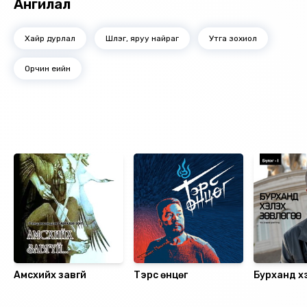
Ангилал
хавирах шиг хяхтнаан байхгүй. Зохиолч СГЗ До.
Цэнджав
Хайр дурлал
Шүлэг, яруу найраг
Утга зохиол
Орчин үеийн
Ижил төстэй номнууд
Амсхийх завгүй
Тэрс өнцөг
Бурханд х
зөвлөгөө, C
Санал болгох