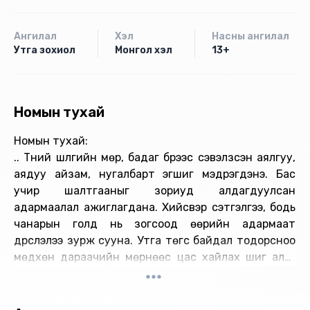
Ангилал
Хэл
Насны ангилал
Утга зохиол
Монгол хэл
13+
Номын тухай
Номын тухай:
.. Түүний шүлгийн мөр, бадаг бүрээс сэвэлзсэн аялгуу,
аядуу айзам, нугалбарт эгшиг мэдрэгдэнэ. Бас
учир шалтгааныг зориуд алдагдуулсан
адармаалал ажиглагдана. Хийсвэр сэтгэлгээ, бодь
чанарын голд нь зогсоод өөрийн адармаат
дүрслэлээ зурж сууна. Утга төгс байдал тодорсноо
мөдхөн дараачийн мөрнөөс цас хайлах шиг алга
болно. Энд түүний урлахуйн нууц байх шиг.
Батбаярын монгол хэлний илэрхийлэл яахын аргагүй
зөв, уртай, наалдацтай. Яс зурах шиг төмөр