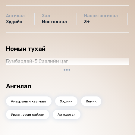
Ангилал
Хэл
Насны ангилал
Хүүхдийн
Монгол хэл
3+
Номын тухай
Бумбардай-5 Саалийн цаг
Ангилал
Амьдралын хэв маяг
Хүүхдийн
Комик
Урлаг, уран сайхан
Аз жаргал