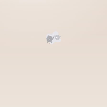
Уншигчдын үнэлгээ, сэтгэгдэл
0
Номд хамгийн анхны үнэлгээг өгнө үү ⭐⭐⭐⭐⭐