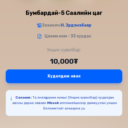
Бумбардай-5 Саалийн цаг
Зохиолч:
Н. Эрдэнэбаяр
Цахим ном - 33 хуудас
Унших хувилбар:
10,000₮
Худалдаж авах
Санамж:
Та энэхүү цахим номыг (Унших хувилбар) худалдан
ℹ️
авсны дараа зөвхөн
Mbook
аппликэйшнээр дамжуулан унших
боломжтойг анхаарна уу.