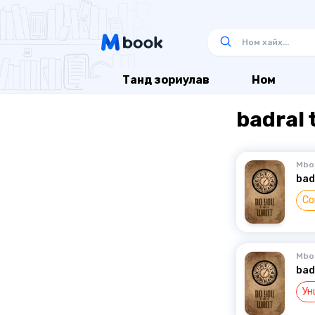
Танд зориулав
Ном
badral 
Mbo
bad
Со
Mbo
bad
Ун