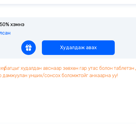
 50% хэмнэ
лсан
Худалдаж авах
хүү багцыг худалдан авснаар зөвхөн гар утас болон таблетэн
 дамжуулан унших/сонсох боломжтойг анхаарна уу!