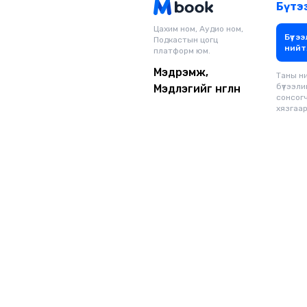
Бүтэ
Цахим ном, Аудио ном,
Бүтээ
Подкастын цогц
нийт
платформ юм.
Мэдрэмж,
Таны н
бүтээли
Мэдлэгийг өнгөлнө
сонсог
хязгаарг