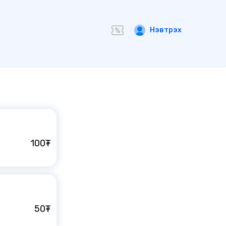
Нэвтрэх
100₮
50₮