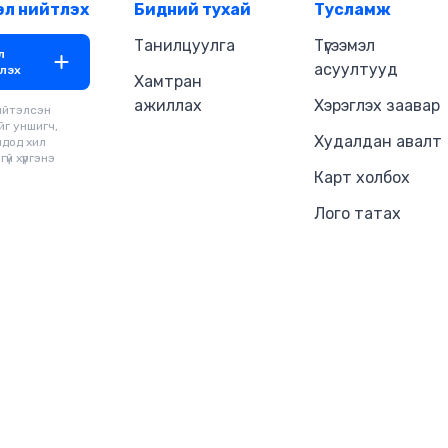
эл нийтлэх
Бидний тухай
Тусламж
Танилцуулга
Түгээмэл
л
асуултууд
лэх
Хамтран
ажиллах
Хэрэглэх заавар
ийтэлсэн
йг уншигч,
Худалдан авалт
чдод хил
үй хүргэнэ
Карт холбох
Лого татах