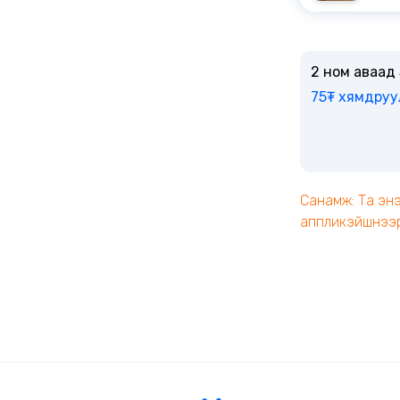
2 ном аваад
75₮ хямдруу
Санамж: Та энэ
аппликэйшнээр