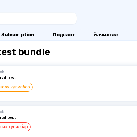
Subscription
Подкаст
Үйлчилгээ
test bundle
ok
ral test
нсох хувилбар
ok
ral test
ших хувилбар