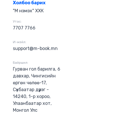
Холбоо барих
"М нэмэх" ХХК
Утас:
7707 7766
И-мэйл:
support@m-book.mn
Байршил:
Гурван гол барилга, 6
давхар, Чингисийн
өргөн чөлөө-17,
Сүхбаатар дүүрэг -
14240, 1-р хороо,
Улаанбаатар хот,
Монгол Улс