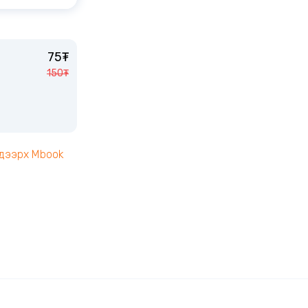
75₮
150₮
 дээрх Mbook