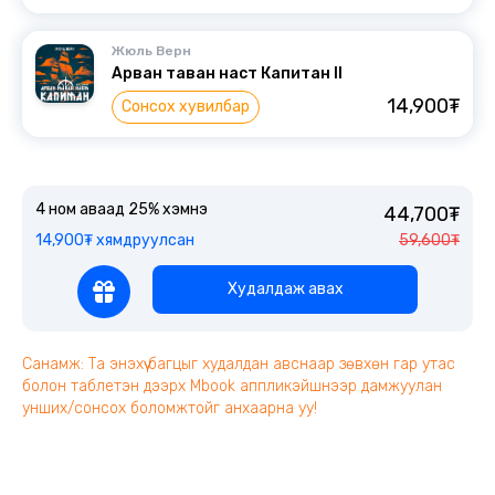
Жюль Верн
Арван таван наст Капитан II
14,900₮
Сонсох хувилбар
4 ном аваад 25% хэмнэ
44,700₮
14,900₮ хямдруулсан
59,600₮
Худалдаж авах
Санамж: Та энэхүү багцыг худалдан авснаар зөвхөн гар утас
болон таблетэн дээрх Mbook аппликэйшнээр дамжуулан
унших/сонсох боломжтойг анхаарна уу!