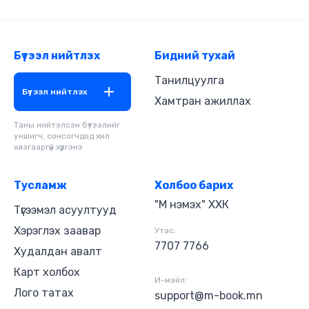
Бүтээл нийтлэх
Бидний тухай
Танилцуулга
Бүтээл нийтлэх
Хамтран ажиллах
Таны нийтэлсэн бүтээлийг
уншигч, сонсогчдод хил
хязгааргүй хүргэнэ
Тусламж
Холбоо барих
"М нэмэх" ХХК
Түгээмэл асуултууд
Хэрэглэх заавар
Утас:
7707 7766
Худалдан авалт
Карт холбох
И-мэйл:
Лого татах
support@m-book.mn