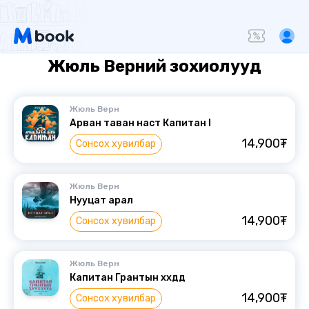
Жюль Верний зохиолууд
Жюль Верн
Арван таван наст Капитан I
14,900₮
Сонсох хувилбар
Жюль Верн
Нууцат арал
14,900₮
Сонсох хувилбар
Жюль Верн
Капитан Грантын хүүхдүүд
14,900₮
Сонсох хувилбар