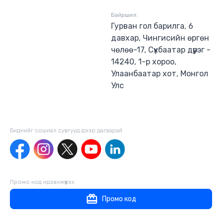
Байршил:
Гурван гол барилга, 6
давхар, Чингисийн өргөн
чөлөө-17, Сүхбаатар дүүрэг -
14240, 1-р хороо,
Улаанбаатар хот, Монгол
Улс
Биднийг сошиал сувгууд дээр дагаaрай
Промо код идэвхжүүлэх
Промо код