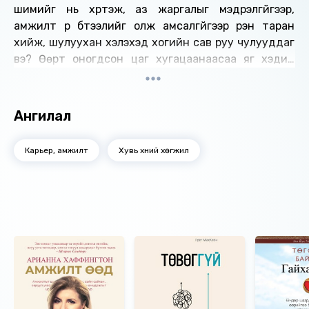
шимийг нь хүртэж, аз жаргалыг мэдрэлгүйгээр,
амжилт үр бүтээлийг олж амсалгүйгээр үрэн таран
хийж, шулуухан хэлэхэд хогийн сав руу чулууддаг
вэ? Өөрт оногдсон цаг хугацаанаасаа яг хэдий
хэрийг нь зөвхөн өөртөө зориулж чаддаг вэ?
Бусдын гуйлт хүсэлтэд “Үгүй”, "Чадахгүй" гэж хэлэх
хэцүү байна уу? Бусдын асуудалд орооцолддог,
Ангилал
бусдаас хамааралтай байдгаа бас болимоор байна
уу? Өөрийгөө цэнэглэ！ Цагаа үр бүтээлтэй болгох
Карьер, амжилт
Хувь хүний хөгжил
техникүүдийг эзэмш. Цаг хугацааг удирдана гэдэг
өөрийгөө бас удирдана гэсэн үг. Амьдралаа аз
жаргалтай, амжилттай болгоход бэлэн үү? Амархан!
Өгүүлэгч: С.Цэндсүрэн
Ижил төстэй номнууд
Найруулагч: Д.Баярнэмэх
"МBOOK" студид бүтээв.
Зохиогчийн эрх хуулиар хамгаалагдсан 2021 он.