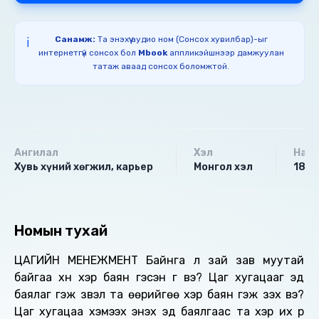
Санамж:
Та энэхүү аудио ном (Сонсох хувилбар)-ыг
ℹ️
интернетгүй сонсох бол
Mbook
аппликэйшнээр дамжуулан
татаж аваад сонсох боломжтой.
Ангилал
Хэл
Насн
Хувь хүний хөгжил, карьер
Монгол хэл
18+
Номын тухай
ЦАГИЙН МЕНЕЖМЕНТ Байнга л зай зав муутай
байгаа хүн хэр баян гэсэн үг вэ? Цаг хугацааг эд
баялаг гэж үзвэл та өөрийгөө хэр баян гэж үзэх вэ?
Цаг хугацаа хэмээх энэхүү эд баялгаас та хэр их үр