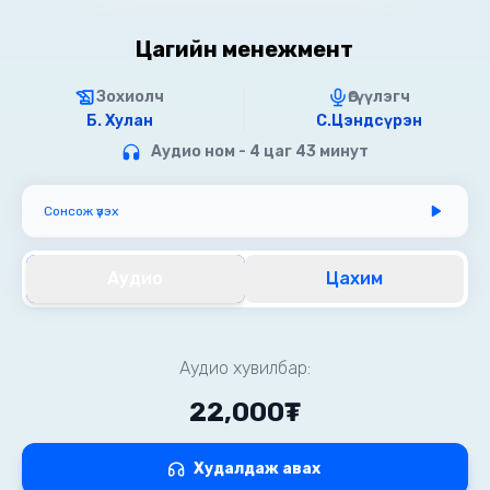
Цагийн менежмент
Зохиолч
Өгүүлэгч
Б. Хулан
С.Цэндсүрэн
Аудио ном - 4 цаг 43 минут
Сонсож үзэх
Аудио
Цахим
Аудио хувилбар:
22,000₮
Худалдаж авах